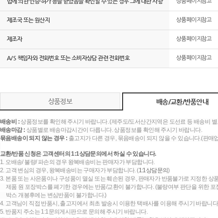
법에 의한 인증·허가 등을 받았음을 확인할 수 있는 경우 그에 대한 사항
상품페이지참고
제조국 또는 원산지
상품페이지참고
제조자
상품페이지참고
A/S 책임자와 전화번호 또는 소비자상담 관련 전화번호
상품페이지참고
상품정보
배송/교환/반품안내
배송비 :
상품정보를 확인해 주시기 바랍니다. (제주도/도서산간지역은 도선료 등 배송비 별
배송마감 :
상품별로 배송마감시간이 다릅니다. 상품정보를 확인해 주시기 바랍니다.
묶음배송이 되지 않는 경우 :
출고지가 다른 경우, 묶음배송이 되지 않을 수 있습니다.(판매
교환/반품 신청은 고객센터의 1:1상담문의에서 하실 수 있습니다.
1. 오배송/ 불량/ 파손의 경우 왕복배송비는 판매자가 부담합니다.
2. 고객 변심의 경우, 왕복배송비는 구매자가 부담합니다. (
1:1상담문의
)
3. 본품 또는 사은품이나 구성품이 멸실 또는 훼손된 경우, 판매자가 반품불가로 지정한 상품
제품 원 포장박스를 폐기한 경우에는 반품/교환이 불가합니다. (불량여부 판단을 위한 포장
박스 개봉후에는 변심반품이 불가합니다.)
4. 고객님이 직접 반품시, 출고지에서 최초 발송시 이용한 택배사를 이용해 주시기 바랍니다
5. 반품지 주소는 1:1문의게시판으로 문의해 주시기 바랍니다.