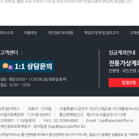
※ 오배송, 불량, 파손 이외의 사유 및 색상 차이에 의한 반품/교환은 변심에 해당됩니다.
회사소개
이용약관
개인정보처리방침
책임의 한계 및 법적고지
고객
고객센터
입금계좌안내
전용가상계
은행명 : 국민은행 /
상담 : 평일 09:30 ~ 17:30 (토/일/공휴일 휴무)
입점신청
점심 : 12:30 ~ 13:30
(주)탑커머스
대표자 : 나이엽
서울특별시 금천구 가산디지털2로 70 대륭테크노타운 
사업자등록번호 : 113-86-63057
통신판매업신고 : 제2018-서울금천-0113호
고객센터 : 1:1상담문의
FAX : 02-3289-6860
Email : top@specialoffer.kr
개인정보보호책임자 : 관리팀장 (top@specialoffer.kr)
(주)탑커머스는 통신판매중개자로서 통신판매의 당사자가 아니며, 공급사가 등록한 상품정보 및 거래에 