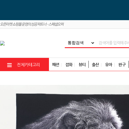
패션
잡화
뷰티
출산
유아
완구
전체카테고리