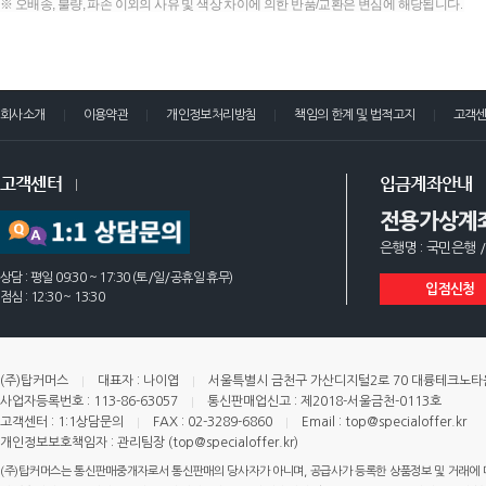
※ 오배송, 불량, 파손 이외의 사유 및 색상 차이에 의한 반품/교환은 변심에 해당됩니다.
회사소개
이용약관
개인정보처리방침
책임의 한계 및 법적고지
고객
고객센터
입금계좌안내
전용가상계
은행명 : 국민은행 /
상담 : 평일 09:30 ~ 17:30 (토/일/공휴일 휴무)
입점신청
점심 : 12:30 ~ 13:30
(주)탑커머스
대표자 : 나이엽
서울특별시 금천구 가산디지털2로 70 대륭테크노타운 
사업자등록번호 : 113-86-63057
통신판매업신고 : 제2018-서울금천-0113호
고객센터 : 1:1상담문의
FAX : 02-3289-6860
Email : top@specialoffer.kr
개인정보보호책임자 : 관리팀장 (top@specialoffer.kr)
(주)탑커머스는 통신판매중개자로서 통신판매의 당사자가 아니며, 공급사가 등록한 상품정보 및 거래에 