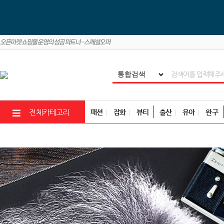
패션
잡화
뷰티
출산
유아
완구
전체카테고리