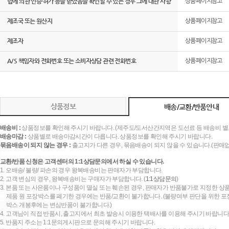
법에 의한 인증·허가 등을 받았음을 확인할 수 있는 경우 그에 대한 사항
상품페이지참고
제조국 또는 원산지
상품페이지참고
제조자
상품페이지참고
A/S 책임자와 전화번호 또는 소비자상담 관련 전화번호
상품페이지참고
상품정보
배송/교환/반품안내
배송비 :
상품정보를 확인해 주시기 바랍니다. (제주도/도서산간지역은 도선료 등 배송비 별
배송마감 :
상품별로 배송마감시간이 다릅니다. 상품정보를 확인해 주시기 바랍니다.
묶음배송이 되지 않는 경우 :
출고지가 다른 경우, 묶음배송이 되지 않을 수 있습니다.(판매
교환/반품 신청은 고객센터의 1:1상담문의에서 하실 수 있습니다.
1. 오배송/ 불량/ 파손의 경우 왕복배송비는 판매자가 부담합니다.
2. 고객 변심의 경우, 왕복배송비는 구매자가 부담합니다. (
1:1상담문의
)
3. 본품 또는 사은품이나 구성품이 멸실 또는 훼손된 경우, 판매자가 반품불가로 지정한 상품
제품 원 포장박스를 폐기한 경우에는 반품/교환이 불가합니다. (불량여부 판단을 위한 포장
박스 개봉후에는 변심반품이 불가합니다.)
4. 고객님이 직접 반품시, 출고지에서 최초 발송시 이용한 택배사를 이용해 주시기 바랍니다
5. 반품지 주소는 1:1문의게시판으로 문의해 주시기 바랍니다.