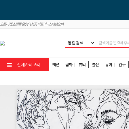
패션
잡화
뷰티
출산
유아
완구
전체카테고리