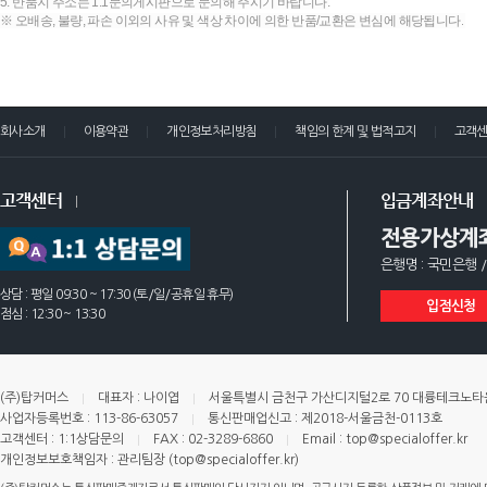
5. 반품지 주소는 1:1문의게시판으로 문의해 주시기 바랍니다.
※ 오배송, 불량, 파손 이외의 사유 및 색상 차이에 의한 반품/교환은 변심에 해당됩니다.
회사소개
이용약관
개인정보처리방침
책임의 한계 및 법적고지
고객
고객센터
입금계좌안내
전용가상계
은행명 : 국민은행 /
상담 : 평일 09:30 ~ 17:30 (토/일/공휴일 휴무)
입점신청
점심 : 12:30 ~ 13:30
(주)탑커머스
대표자 : 나이엽
서울특별시 금천구 가산디지털2로 70 대륭테크노타운 
사업자등록번호 : 113-86-63057
통신판매업신고 : 제2018-서울금천-0113호
고객센터 : 1:1상담문의
FAX : 02-3289-6860
Email : top@specialoffer.kr
개인정보보호책임자 : 관리팀장 (top@specialoffer.kr)