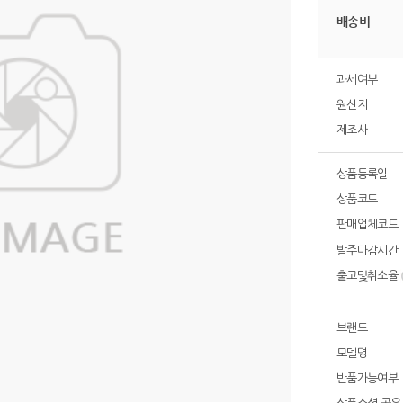
배송비
과세여부
원산지
제조사
상품등록일
상품코드
판매업체코드
발주마감시간
출고및취소율
브랜드
모델명
반품가능여부