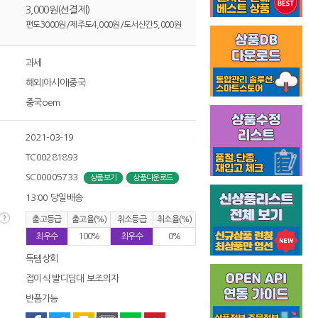
3,000원(선결제)
편도3000원/제주도4,000원/도서산간5,000원
과세
해외|아시아|중국
중국oem
2021-03-19
TC00281893
SC00005733
상품보기
상품다운로드
13:00 당일배송
출고등급
출고율(%)
취소등급
취소율(%)
최우수
100%
최우수
0%
득템상회
접이식 발디딤대 보조의자
반품가능