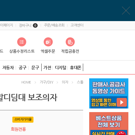
마이페이지
주문/배송조회
고객센터
장바구니
0
자동차
공구
문구
가전
디지털
휴대폰
가구/DIY
의자
스툴
HOME
발디딤대 보조의자
소비자가자율
회원전용