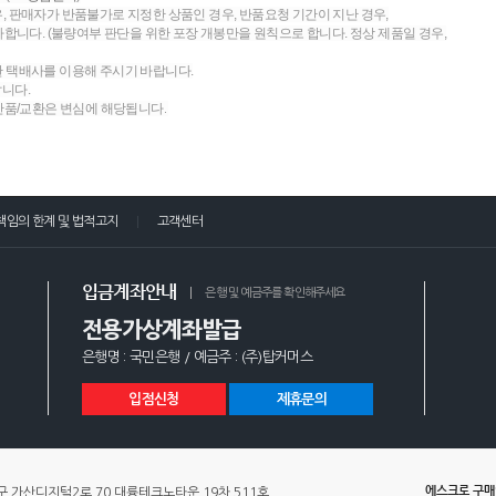
우, 판매자가 반품불가로 지정한 상품인 경우, 반품요청 기간이 지난 경우,
니다. (불량여부 판단을 위한 포장 개봉만을 원칙으로 합니다. 정상 제품일 경우,
한 택배사를 이용해 주시기 바랍니다.
랍니다.
 반품/교환은 변심에 해당됩니다.
책임의 한계 및 법적고지
고객센터
입금계좌안내
은행 및 예금주를 확인해주세요
전용가상계좌발급
은행명 : 국민은행 / 예금주 : (주)탑커머스
입점신청
제휴문의
에스크로 구
 가산디지털2로 70 대륭테크노타운 19차 511호