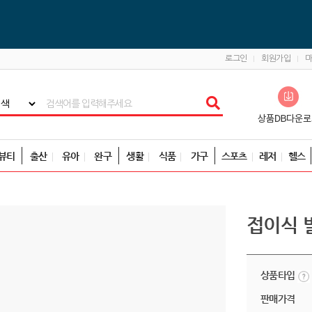
로그인
회원가입
뷰티
출산
유아
완구
생활
식품
가구
스포츠
레저
헬스
접이식 
상품타입
판매가격