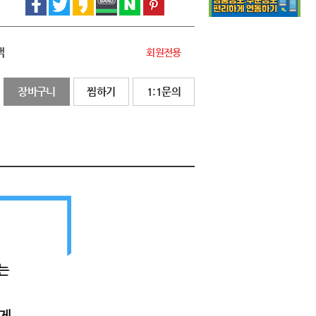
액
회원전용
장바구니
찜하기
1:1문의