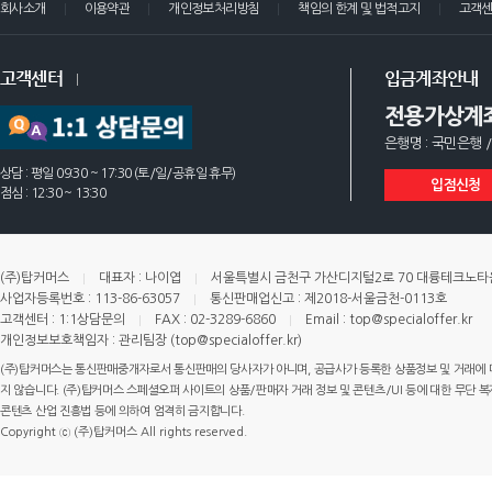
회사소개
이용약관
개인정보처리방침
책임의 한계 및 법적고지
고객
고객센터
입금계좌안내
전용가상계
은행명 : 국민은행 /
상담 : 평일 09:30 ~ 17:30 (토/일/공휴일 휴무)
입점신청
점심 : 12:30 ~ 13:30
(주)탑커머스
대표자 : 나이엽
서울특별시 금천구 가산디지털2로 70 대륭테크노타운 
사업자등록번호 : 113-86-63057
통신판매업신고 : 제2018-서울금천-0113호
고객센터 : 1:1상담문의
FAX : 02-3289-6860
Email : top@specialoffer.kr
개인정보보호책임자 : 관리팀장 (top@specialoffer.kr)
(주)탑커머스는 통신판매중개자로서 통신판매의 당사자가 아니며, 공급사가 등록한 상품정보 및 거래에 
지 않습니다. (주)탑커머스 스페셜오퍼 사이트의 상품/판매자 거래 정보 및 콘텐츠/UI 등에 대한 무단 복제
콘텐츠 산업 진흥법 등에 의하여 엄격히 금지합니다.
Copyright ⓒ (주)탑커머스 All rights reserved.