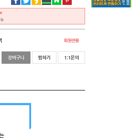
※
가능
액
회원전용
장바구니
찜하기
1:1문의