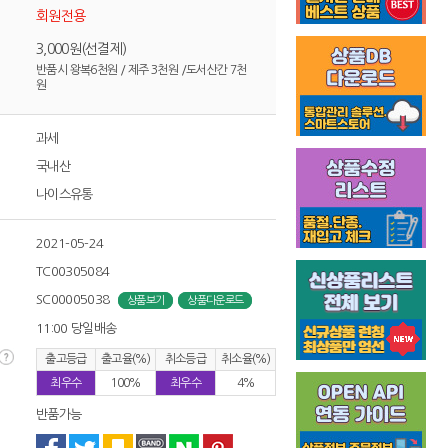
회원전용
3,000원(선결제)
반품시 왕복6천원 / 제주 3천원 /도서산간 7천
원
과세
국내산
나이스유통
2021-05-24
TC00305084
SC00005038
상품보기
상품다운로드
11:00 당일배송
출고등급
출고율(%)
취소등급
취소율(%)
최우수
100%
최우수
4%
반품가능