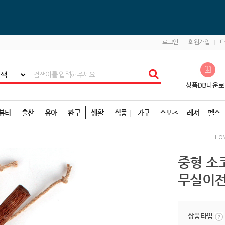
로그인
회원가입
뷰티
출산
유아
완구
생활
식품
가구
스포츠
레저
헬스
HO
중형 소
무실이전
상품타입