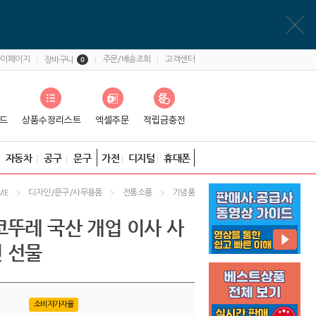
마이페이지
주문/배송조회
고객센터
장바구니
0
자동차
공구
문구
가전
디지털
휴대폰
디자인/문구/사무용품
전통소품
기념품
ME
코뚜레 국산 개업 이사 사
 선물
소비자가자율