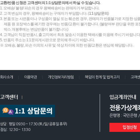
교환/반품 신청은 고객센터의 1:1상담문의에서 하실 수 있습니다.
1. 오배송/ 불량/ 파손의 경우 왕복배송비는 판매자가 부담합니다.
2. 고객 변심의 경우, 왕복배송비는 구매자가 부담합니다. (
1:1상담문의
)
3. 본품 또는 사은품이나 구성품이 멸실 또는 훼손된 경우, 판매자가 반품불가로 지정한 상품
제품 원 포장박스를 폐기한 경우에는 반품/교환이 불가합니다. (불량여부 판단을 위한 포장
박스 개봉후에는 변심반품이 불가합니다.)
4. 고객님이 직접 반품시, 출고지에서 최초 발송시 이용한 택배사를 이용해 주시기 바랍니다
5. 반품지 주소는 1:1문의게시판으로 문의해 주시기 바랍니다.
※ 오배송, 불량, 파손 이외의 사유 및 색상 차이에 의한 반품/교환은 변심에 해당됩니다.
회사소개
이용약관
개인정보처리방침
책임의 한계 및 법적고지
고객
고객센터
입금계좌안내
전용가상계
은행명 : 국민은행 /
상담 : 평일 09:30 ~ 17:30 (토/일/공휴일 휴무)
입점신청
점심 : 12:30 ~ 13:30