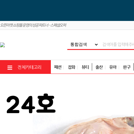
패션
잡화
뷰티
출산
유아
완구
전체카테고리