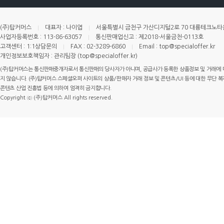
(주)탑커머스
대표자 : 나이엽
서울특별시 금천구 가산디지털2로 70 대륭테크노타운 
사업자등록번호 : 113-86-63057
통신판매업신고 : 제2018-서울금천-0113호
고객센터 : 1:1상담문의
FAX : 02-3289-6860
Email : top@specialoffer.kr
개인정보보호책임자 : 관리팀장 (top@specialoffer.kr)
(주)탑커머스는 통신판매중개자로서 통신판매의 당사자가 아니며, 공급사가 등록한 상품정보 및 거래에 
지 않습니다. (주)탑커머스 스페셜오퍼 사이트의 상품/판매자 거래 정보 및 콘텐츠/UI 등에 대한 무단 복제
콘텐츠 산업 진흥법 등에 의하여 엄격히 금지합니다.
Copyright ⓒ (주)탑커머스 All rights reserved.