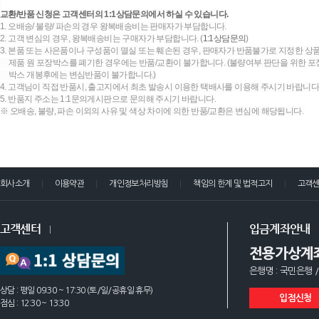
교환/반품 신청은 고객센터의 1:1상담문의에서 하실 수 있습니다.
1. 오배송/ 불량/ 파손의 경우 왕복배송비는 판매자가 부담합니다.
2. 고객 변심의 경우, 왕복배송비는 구매자가 부담합니다. (
1:1상담문의
)
3. 본품 또는 사은품이나 구성품이 멸실 또는 훼손된 경우, 판매자가 반품불가로 지정한 상품
제품 원 포장박스를 폐기한 경우에는 반품/교환이 불가합니다. (불량여부 판단을 위한 포장
박스 개봉후에는 변심반품이 불가합니다.)
4. 고객님이 직접 반품시, 출고지에서 최초 발송시 이용한 택배사를 이용해 주시기 바랍니다
5. 반품지 주소는 1:1문의게시판으로 문의해 주시기 바랍니다.
※ 오배송, 불량, 파손 이외의 사유 및 색상 차이에 의한 반품/교환은 변심에 해당됩니다.
회사소개
이용약관
개인정보처리방침
책임의 한계 및 법적고지
고객
고객센터
입금계좌안내
전용가상계
은행명 : 국민은행 /
상담 : 평일 09:30 ~ 17:30 (토/일/공휴일 휴무)
입점신청
점심 : 12:30 ~ 13:30