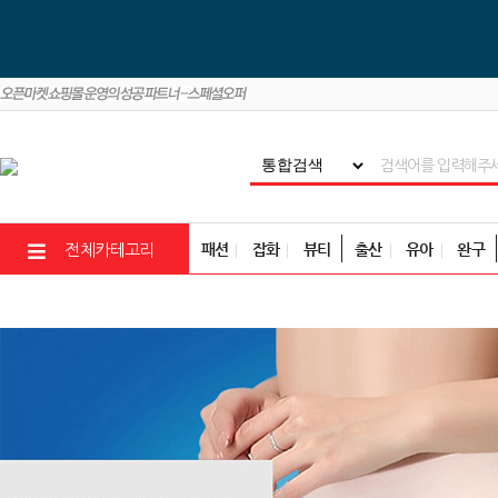
패션
잡화
뷰티
출산
유아
완구
전체카테고리