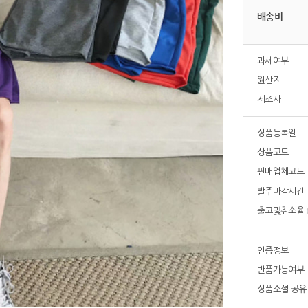
배송비
과세여부
원산지
제조사
상품등록일
상품코드
판매업체코드
발주마감시간
출고및취소율
인증정보
반품가능여부
상품소셜 공유