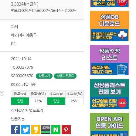
3,300원(선결제)
편도3300원/제주도6000원/도서산간8,000원
과세
해외|아시아|중국
DS
2021-10-14
TC00327079
SC00005670
상품보기
상품다운로드
09:00 당일배송
출고등급
출고율(%)
취소등급
취소율(%)
일반
75%
일반
25%
상세설명에 별도표기
반품가능