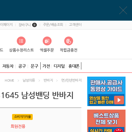
마이페이지
주문/배송조회
고객센터
장바구니
0
자동차
공구
문구
가전
디지털
휴대폰
남성의류
반바지
면/린넨반바지
HOME
SS1645 남성밴딩 반바지
소비자가자율
회원전용