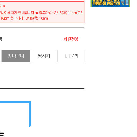
지 ※
일 여름 휴가 안내입니다.★ 출고마감 - 8/13(화) 11am C S
) 16pm 출고재개 - 8/19(목) 10am
액
회원전용
장바구니
찜하기
1:1문의