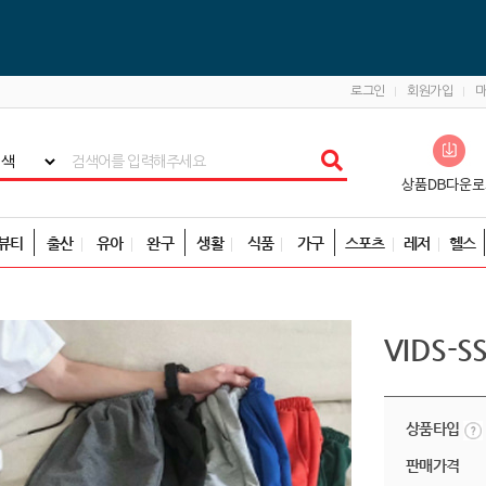
로그인
회원가입
뷰티
출산
유아
완구
생활
식품
가구
스포츠
레저
헬스
VIDS-
상품타입
판매가격