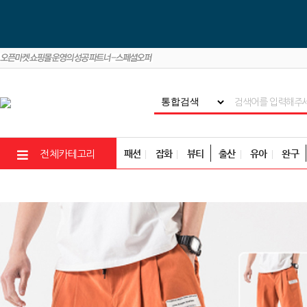
패션
잡화
뷰티
출산
유아
완구
전체카테고리