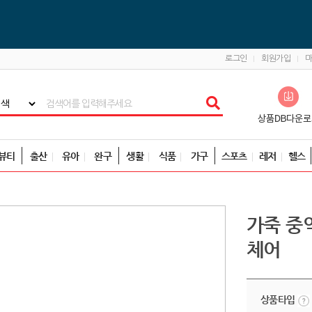
로그인
회원가입
뷰티
출산
유아
완구
생활
식품
가구
스포츠
레저
헬스
가죽 중
체어
상품타입