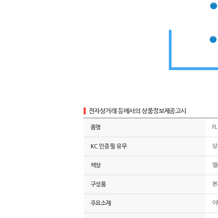
전자상거래 등에서의 상품정보제공고시
품명
F
KC 인증 필 유무
상
색상
엘
구성품
본
주요소재
이