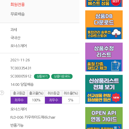
회원전용
무료배송
과세
국내산
오너스체어
2021-11-26
TC00335431
SC00005912
상품보기
상품다운로드
14:00 당일배송
출고등급
출고율(%)
취소등급
취소율(%)
최우수
100%
최우수
5%
오너스체어
FLD-006 카우하이드매쉬chair
반품가능