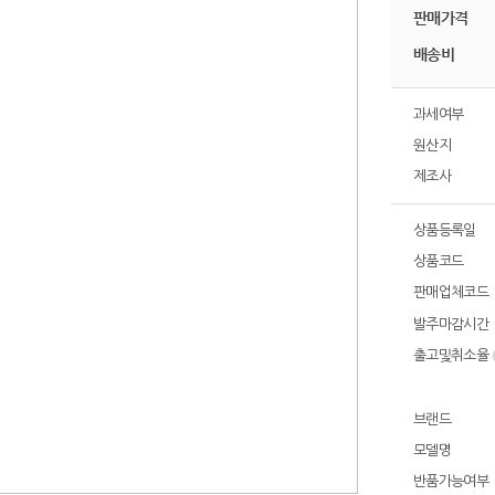
판매가격
배송비
과세여부
원산지
제조사
상품등록일
상품코드
판매업체코드
발주마감시간
출고및취소율
브랜드
모델명
반품가능여부