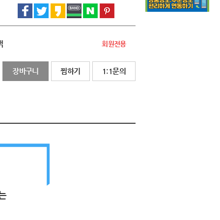
액
회원전용
장바구니
찜하기
1:1문의