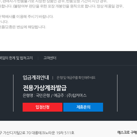
우, 판매자가 반품불가로 지정한 상품인 경우, 반품요청 기간이 지난 경우,
니다. (불량여부 판단을 위한 포장 개봉만을 원칙으로 합니다. 정상 제품일 경우,
한 택배사를 이용해 주시기 바랍니다.
랍니다.
 반품/교환은 변심에 해당됩니다.
책임의 한계 및 법적고지
고객센터
입금계좌안내
은행 및 예금주를 확인해주세요
전용가상계좌발급
은행명 : 국민은행 / 예금주 : (주)탑커머스
입점신청
제휴문의
에스크로 구
 가산디지털2로 70 대륭테크노타운 19차 511호