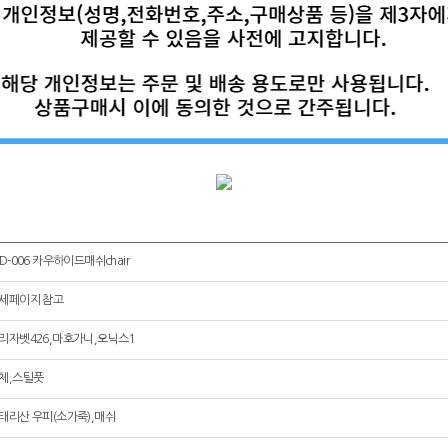
LD-006 카우하이드매쉬chair
세페이지 참고
리자벳426,마호가니,오닉스1
체,스틸풋
태리산 우피(소가죽),매쉬