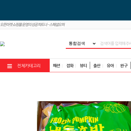
패션
잡화
뷰티
출산
유아
완구
전체카테고리