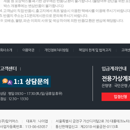
제품 원 포장박스를 폐기한 경우에는 반품/교환이 불가합니다. (불량여부 판단을 위한 포장
박스 개봉후에는 변심반품이 불가합니다.)
4. 고객님이 직접 반품시, 출고지에서 최초 발송시 이용한 택배사를 이용해 주시기 바랍니다
5. 반품지 주소는 1:1문의게시판으로 문의해 주시기 바랍니다.
※ 오배송, 불량, 파손 이외의 사유 및 색상 차이에 의한 반품/교환은 변심에 해당됩니다.
회사소개
이용약관
개인정보처리방침
책임의 한계 및 법적고지
고객
고객센터
입금계좌안내
전용가상계
은행명 : 국민은행 /
상담 : 평일 09:30 ~ 17:30 (토/일/공휴일 휴무)
입점신청
점심 : 12:30 ~ 13:30
(주)탑커머스
대표자 : 나이엽
서울특별시 금천구 가산디지털2로 70 대륭테크노타운 
사업자등록번호 : 113-86-63057
통신판매업신고 : 제2018-서울금천-0113호