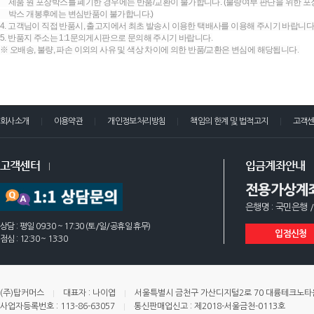
제품 원 포장박스를 폐기한 경우에는 반품/교환이 불가합니다. (불량여부 판단을 위한 포장
박스 개봉후에는 변심반품이 불가합니다.)
4. 고객님이 직접 반품시, 출고지에서 최초 발송시 이용한 택배사를 이용해 주시기 바랍니다
5. 반품지 주소는 1:1문의게시판으로 문의해 주시기 바랍니다.
※ 오배송, 불량, 파손 이외의 사유 및 색상 차이에 의한 반품/교환은 변심에 해당됩니다.
회사소개
이용약관
개인정보처리방침
책임의 한계 및 법적고지
고객
고객센터
입금계좌안내
전용가상계
은행명 : 국민은행 /
상담 : 평일 09:30 ~ 17:30 (토/일/공휴일 휴무)
입점신청
점심 : 12:30 ~ 13:30
(주)탑커머스
대표자 : 나이엽
서울특별시 금천구 가산디지털2로 70 대륭테크노타운 
사업자등록번호 : 113-86-63057
통신판매업신고 : 제2018-서울금천-0113호