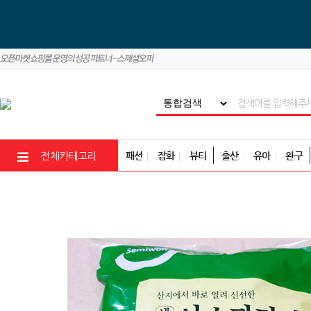
패션
잡화
뷰티
출산
유아
완구
전체카테고리