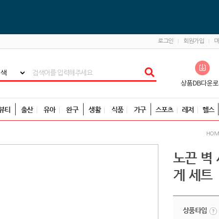
로그인
회원가입
뷰티
출산
유아
완구
생활
식품
가구
스포츠
레저
헬스
HOM
노끈 벽
게 세트
상품타입