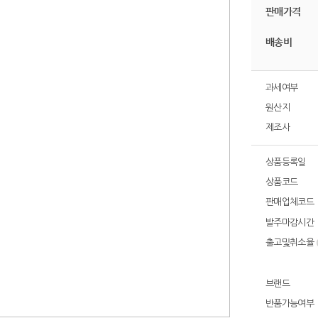
판매가격
배송비
과세여부
원산지
제조사
상품등록일
상품코드
판매업체코드
발주마감시간
출고및취소율
브랜드
반품가능여부