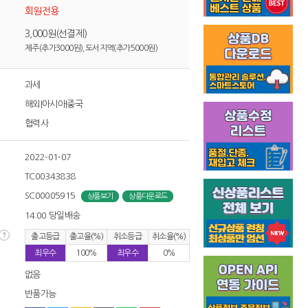
회원전용
3,000원(선결제)
제주(추가3000원),도서지역(추가5000원)
과세
해외|아시아|중국
협력사
2022-01-07
TC00343838
SC00005915
상품보기
상품다운로드
14:00 당일배송
출고등급
출고율(%)
취소등급
취소율(%)
최우수
100%
최우수
0%
없음
반품가능