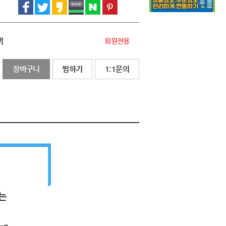
액
회원전용
장바구니
찜하기
1:1문의