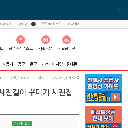
마이페이지
주문/배송조회
고객센터
장바구니
0
자동차
공구
문구
가전
디지털
휴대폰
조명/인테리어
액자
포토보드/집게/소품
E
 사진걸이 꾸미기 사진집
소비자가준수