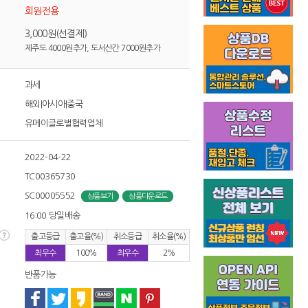
회원전용
3,000원(선결제)
제주도 4000원추가, 도서산간 7000원추가
과세
해외|아시아|중국
유메이글로벌협력업체
2022-04-22
TC00365730
SC00005552
상품보기
상품다운로드
16:00 당일배송
출고등급
출고율(%)
취소등급
취소율(%)
최우수
100%
최우수
2%
반품가능