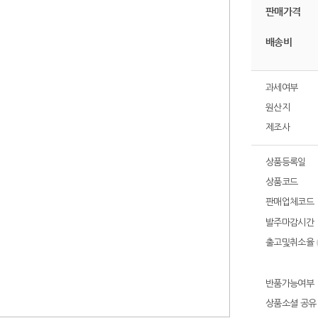
판매가격
배송비
과세여부
원산지
제조사
상품등록일
상품코드
판매업체코드
발주마감시간
출고및취소율
반품가능여부
상품소셜 공유