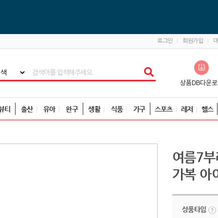
로그인
회원가입
뷰티
출산
유아
완구
생활
식품
가구
스포츠
레저
헬스
여름7부
가복 아
상품타입