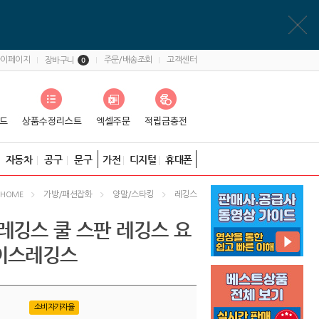
마이페이지
주문/배송조회
고객센터
장바구니
0
자동차
공구
문구
가전
디지털
휴대폰
가방/패션잡화
양말/스타킹
레깅스
HOME
레깅스 쿨 스판 레깅스 요
이스레깅스
소비자가자율