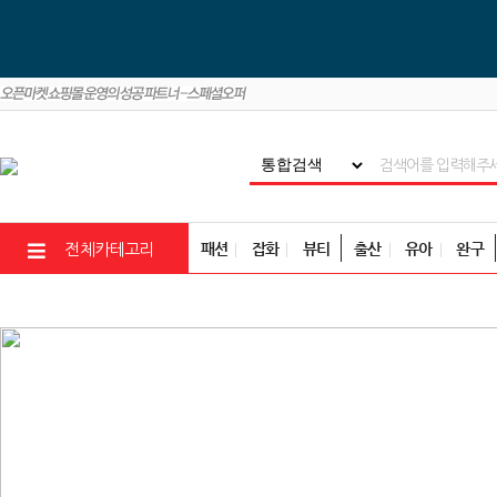
패션
잡화
뷰티
출산
유아
완구
전체카테고리