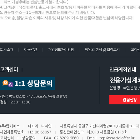
박스 개봉후에는 변심반품이 불가합니다.)
4. 고객님이 직접 반품시, 출고지에서 최초 발송시 이용한 택배사를 이용해 주시기 바랍니다
5. 반품지 주소는 1:1문의게시판으로 문의해 주시기 바랍니다.
※ 오배송, 불량, 파손 이외의 사유 및 색상 차이에 의한 반품/교환은 변심에 해당됩니다.
회사소개
이용약관
개인정보처리방침
책임의 한계 및 법적고지
고객
고객센터
입금계좌안내
전용가상계
은행명 : 국민은행 /
상담 : 평일 09:30 ~ 17:30 (토/일/공휴일 휴무)
입점신청
점심 : 12:30 ~ 13:30
(주)탑커머스
대표자 : 나이엽
서울특별시 금천구 가산디지털2로 70 대륭테크노타운 
사업자등록번호 : 113-86-63057
통신판매업신고 : 제2018-서울금천-0113호
고객센터 : 1:1상담문의
FAX : 02-3289-6860
Email : top@specialoffer.kr