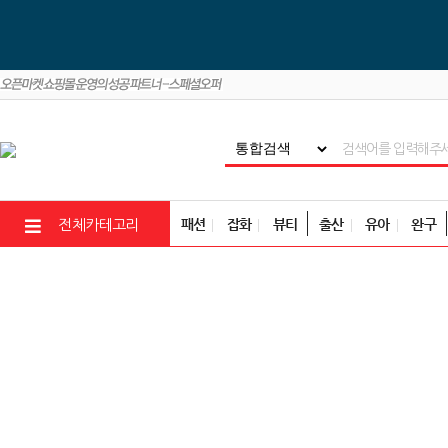
패션
잡화
뷰티
출산
유아
완구
전체카테고리