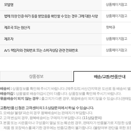
모델명
상품페이지참고
법에 의한 인증·허가 등을 받았음을 확인할 수 있는 경우 그에 대한 사항
상품페이지참고
제조국 또는 원산지
핫팩큐
제조자
상품페이지참고
A/S 책임자와 전화번호 또는 소비자상담 관련 전화번호
상품페이지참고
상품정보
배송/교환/반품안내
배송비 :
상품정보를 확인해 주시기 바랍니다. (제주도/도서산간지역은 도선료 등 배송비 별
배송마감 :
상품별로 배송마감시간이 다릅니다. 상품정보를 확인해 주시기 바랍니다.
묶음배송이 되지 않는 경우 :
출고지가 다른 경우, 묶음배송이 되지 않을 수 있습니다.(판매
교환/반품 신청은 고객센터의 1:1상담문의에서 하실 수 있습니다.
1. 오배송/ 불량/ 파손의 경우 왕복배송비는 판매자가 부담합니다.
2. 고객 변심의 경우, 왕복배송비는 구매자가 부담합니다. (
1:1상담문의
)
3. 본품 또는 사은품이나 구성품이 멸실 또는 훼손된 경우, 판매자가 반품불가로 지정한 상품
제품 원 포장박스를 폐기한 경우에는 반품/교환이 불가합니다. (불량여부 판단을 위한 포장