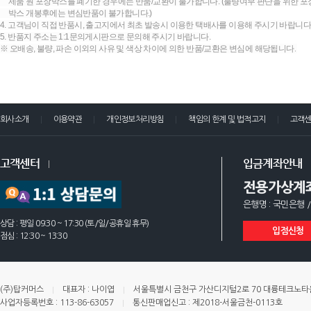
제품 원 포장박스를 폐기한 경우에는 반품/교환이 불가합니다. (불량여부 판단을 위한 포장
박스 개봉후에는 변심반품이 불가합니다.)
4. 고객님이 직접 반품시, 출고지에서 최초 발송시 이용한 택배사를 이용해 주시기 바랍니다
5. 반품지 주소는 1:1문의게시판으로 문의해 주시기 바랍니다.
※ 오배송, 불량, 파손 이외의 사유 및 색상 차이에 의한 반품/교환은 변심에 해당됩니다.
회사소개
이용약관
개인정보처리방침
책임의 한계 및 법적고지
고객
고객센터
입금계좌안내
전용가상계
은행명 : 국민은행 /
상담 : 평일 09:30 ~ 17:30 (토/일/공휴일 휴무)
입점신청
점심 : 12:30 ~ 13:30
(주)탑커머스
대표자 : 나이엽
서울특별시 금천구 가산디지털2로 70 대륭테크노타운 
사업자등록번호 : 113-86-63057
통신판매업신고 : 제2018-서울금천-0113호