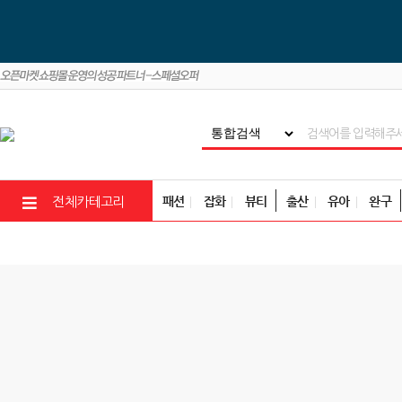
패션
잡화
뷰티
출산
유아
완구
전체카테고리