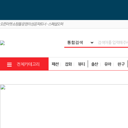
패션
잡화
뷰티
출산
유아
완구
전체카테고리