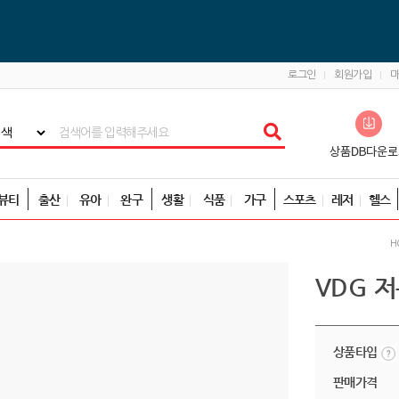
로그인
회원가입
뷰티
출산
유아
완구
생활
식품
가구
스포츠
레저
헬스
H
VDG 
상품타입
판매가격