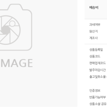
배송비
과세여부
원산지
제조사
상품등록일
상품코드
판매업체코드
발주마감시간
출고및취소율
인증정보
반품가능여부
상품소셜 공유