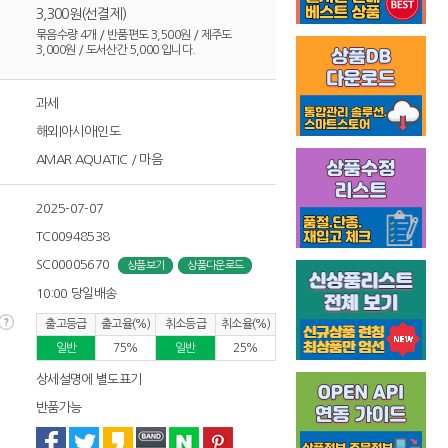
3,300원(선결제)
묶음수량 4개 / 반품편도 3,500원 / 제주도
3,000원 / 도서산간 5,000 입니다.
과세
해외|아시아|인도
AMAR AQUATIC / 마음
2025-07-07
TC00948538
SC00005670
상품보기
상품다운로드
10:00 당일배송
출고등급
출고율(%)
취소등급
취소율(%)
일반
75%
일반
25%
상세설명에 별도표기
반품가능