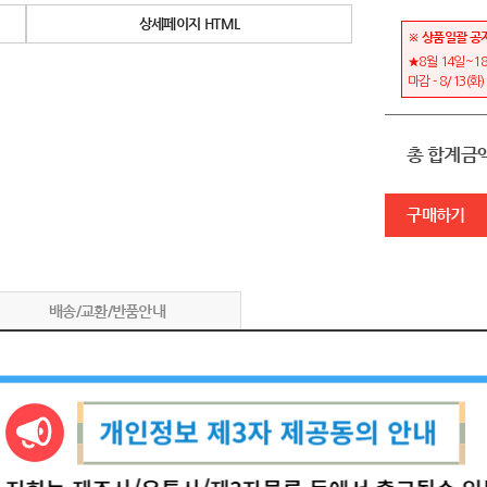
상세페이지 HTML
※ 상품일괄 공
★8월 14일~18
마감 - 8/13(화
총 합계금
구매하기
배송/교환/반품안내