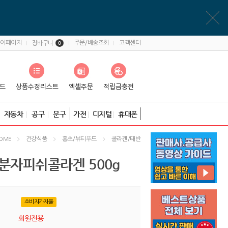
마이페이지
주문/배송조회
고객센터
장바구니
0
자동차
공구
문구
가전
디지털
휴대폰
건강식품
홍초/뷰티푸드
콜라겐/태반
OME
저분자피쉬콜라겐 500g
소비자가자율
회원전용