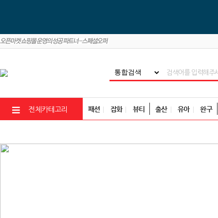
패션
잡화
뷰티
출산
유아
완구
전체카테고리