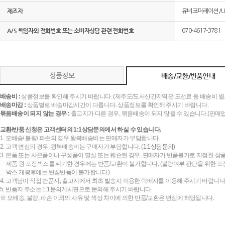
제조자
유비코퍼레이션/U
A/S 책임자와 전화번호 또는 소비자상담 관련 전화번호
070-4617-3781
상품정보
배송/교환/반품안내
배송비 :
상품정보를 확인해 주시기 바랍니다. (제주도/도서산간지역은 도선료 등 배송비 별
배송마감 :
상품별로 배송마감시간이 다릅니다. 상품정보를 확인해 주시기 바랍니다.
묶음배송이 되지 않는 경우 :
출고지가 다른 경우, 묶음배송이 되지 않을 수 있습니다.(판매
교환/반품 신청은 고객센터의 1:1상담문의에서 하실 수 있습니다.
1. 오배송/ 불량/ 파손의 경우 왕복배송비는 판매자가 부담합니다.
2. 고객 변심의 경우, 왕복배송비는 구매자가 부담합니다. (
1:1상담문의
)
3. 본품 또는 사은품이나 구성품이 멸실 또는 훼손된 경우, 판매자가 반품불가로 지정한 상품
제품 원 포장박스를 폐기한 경우에는 반품/교환이 불가합니다. (불량여부 판단을 위한 포장
박스 개봉후에는 변심반품이 불가합니다.)
4. 고객님이 직접 반품시, 출고지에서 최초 발송시 이용한 택배사를 이용해 주시기 바랍니다
5. 반품지 주소는 1:1문의게시판으로 문의해 주시기 바랍니다.
※ 오배송, 불량, 파손 이외의 사유 및 색상 차이에 의한 반품/교환은 변심에 해당됩니다.