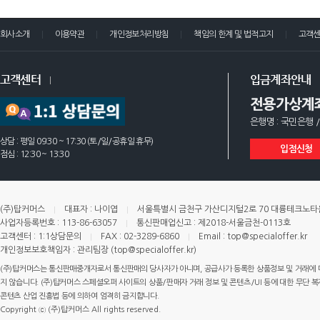
회사소개
이용약관
개인정보처리방침
책임의 한계 및 법적고지
고객
고객센터
입금계좌안내
전용가상계
은행명 : 국민은행 /
상담 : 평일 09:30 ~ 17:30 (토/일/공휴일 휴무)
입점신청
점심 : 12:30 ~ 13:30
(주)탑커머스
대표자 : 나이엽
서울특별시 금천구 가산디지털2로 70 대륭테크노타운 
사업자등록번호 : 113-86-63057
통신판매업신고 : 제2018-서울금천-0113호
고객센터 : 1:1상담문의
FAX : 02-3289-6860
Email : top@specialoffer.kr
개인정보보호책임자 : 관리팀장 (top@specialoffer.kr)
(주)탑커머스는 통신판매중개자로서 통신판매의 당사자가 아니며, 공급사가 등록한 상품정보 및 거래에 
지 않습니다. (주)탑커머스 스페셜오퍼 사이트의 상품/판매자 거래 정보 및 콘텐츠/UI 등에 대한 무단 복제
콘텐츠 산업 진흥법 등에 의하여 엄격히 금지합니다.
Copyright ⓒ (주)탑커머스 All rights reserved.