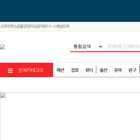
패션
잡화
뷰티
출산
유아
완구
전체카테고리