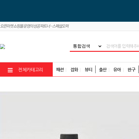
패션
잡화
뷰티
출산
유아
완구
전체카테고리