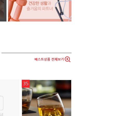
35
41