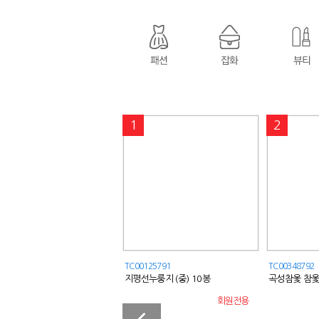
5
1
2
00128632
TC00125791
TC00348792
벽구성 메이크업 브러쉬세트
지평선누룽지 (중) 10봉
곡성참옻 참옻진
(150gx10EA)
회원전용
회원전용