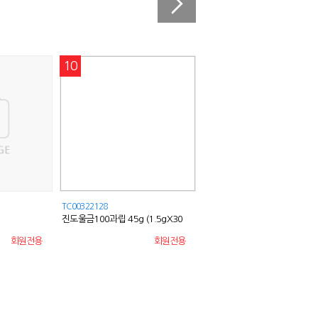
10
6
TC00322128
TC00219276
진도울금100과립 45g (1.5gX30
편리한 전기콘센트안전커버 12P
포)
센트덮개
회원전용
회원전용
회원전