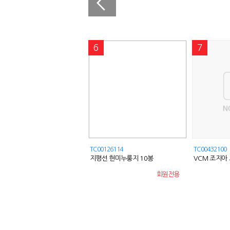
0
6
7
00912687
TC00126114
TC00432100
극기 판박이 타투스티커 물타투 대
지평선 현미누룽지 10봉
VCM 조지아 
민국 국기 타투
(150gx10EA)
캔)
회원전용
회원전용