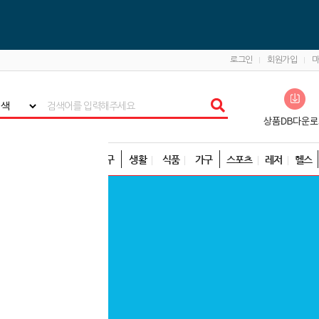
로그인
회원가입
뷰티
출산
유아
완구
생활
식품
가구
스포츠
레저
헬스