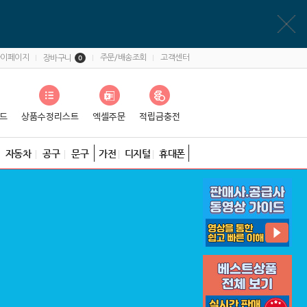
마이페이지
주문/배송조회
고객센터
장바구니
0
자동차
공구
문구
가전
디지털
휴대폰