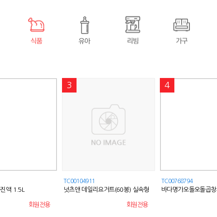
3
4
TC00104911
TC00768794
액 1.5L
넛츠앤 데일리요거트(60봉) 실속형
바다명가오돌오돌곱창재
미)5매x10봉
회원전용
회원전용