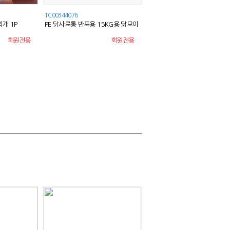
TC00344076
TC01073501
개 1P
PE 닭사료통 반포용 15KG용 닭모이
미니 사각 세라믹 이쑤시개통 요
통 사료통 급식기
이
회원전용
회원전용
회원전