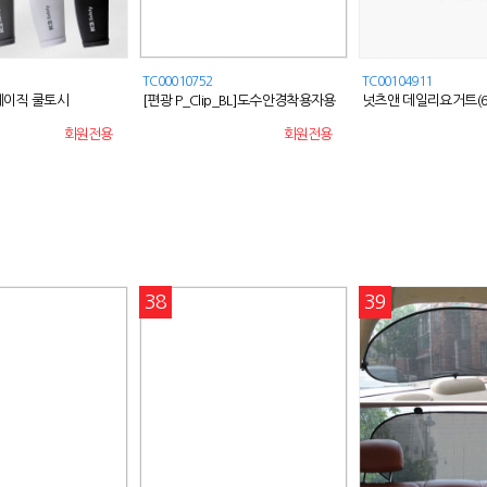
TC00010752
TC00104911
 베이직 쿨토시
[편광 P_Clip_BL]도수안경착용자용
넛츠앤 데일리요거트(6
선글라스/P_클립
회원전용
회원전용
38
39