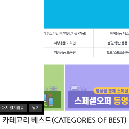
 N잡AI전송기(셀러전용)
패션스타일(봄/여름/가을/겨울)
원예용품 페
장마용품전
여행용품 기획전
캠핑/등산 용품
건강기능식품 페스티벌
여름상품 모음전
홈트/스포츠용품
 다시 열지않음.
닫기
카테고리 베스트(CATEGORIES OF BEST)