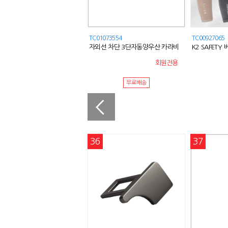
00333982
TC01073554
TC00927065
미 쌀과자 뻥튀기 다이어트간식 건
자외선 차단 3단자동양우산 카라비
K2 SAFETY
간식 강냉이
너우산
회원전용
회원전용
무료배송
0
36
37