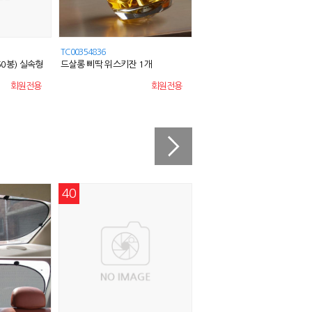
TC00354836
TC00325532
0봉) 실속형
드살롱 삐딱 위스키잔 1개
가마솥 간편 찹쌀 누룽지 60g 1
회원전용
회원전용
회원전
40
46