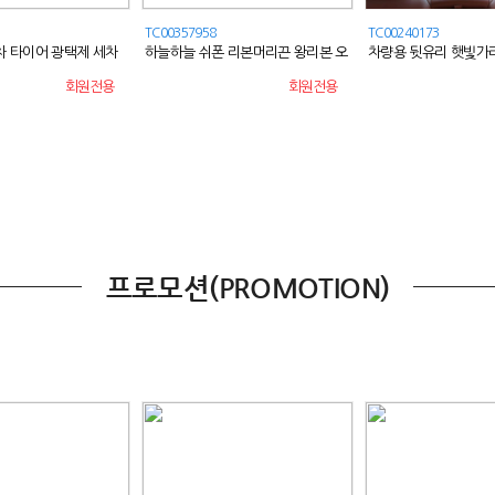
TC00357958
TC00240173
세차 타이어 광택제 세차
하늘하늘 쉬폰 리본머리끈 왕리본 오
차량용 뒷유리 햇빛가리
 광택
간자 시스루
회원전용
회원전용
프로모션(PROMOTION)