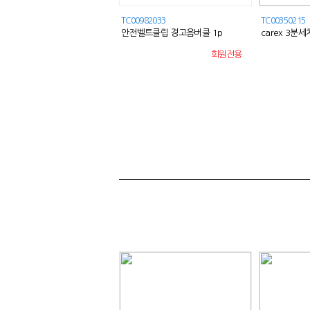
00534910
TC00982033
TC00350215
명절선물세트) 죽염세트 2P
안전벨트클립 경고음버클 1p
carex 3분
용품 탈색방지
회원전용
회원전용