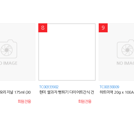
8
9
TC00333982
TC00338809
오리지널 175ml (30
현미 쌀과자 뻥튀기 다이어트간식 건
하트미역 20g x 10EA
강간식 강냉이
회원전용
회원전용