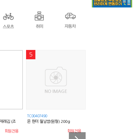
5
1
TC00407490
TC00233967
래김 (조
몬 현미 월남쌈(원형) 200g
투명 모서리 보호대 4p 책상 테
코너
회원전용
회원전용
회원전