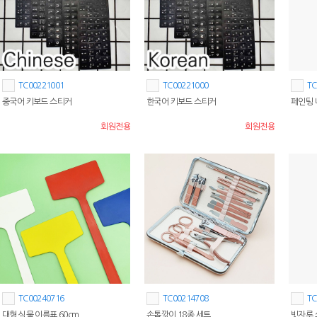
TC00221001
TC00221000
TC
중국어 키보드 스티커
한국어 키보드 스티커
페인팅 
회원전용
회원전용
TC00240716
TC00214708
TC
대형 식물 이름표 60cm
손톱깎이 18종 세트
빗자루 