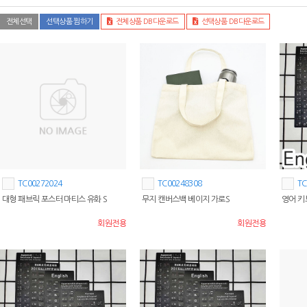
전체선택
선택상품 찜하기
전체상품 DB다운로드
선택상품 DB다운로드
TC00272024
TC00248308
TC
대형 패브릭 포스터 마티스 유화 S
무지 캔버스백 베이지 가로S
영어 키
회원전용
회원전용