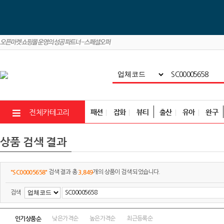
패션
잡화
뷰티
출산
유아
완구
전체카테고리
상품 검색 결과
"SC00005658"
3,849
검색 결과 총
개의 상품이 검색 되었습니다.
검색
인기상품순
낮은가격순
높은가격순
최근등록순