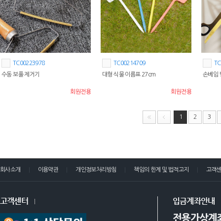
TC00223978
TC00214709
TC
수동 보풀 제거기
대형 식물 이름표 27cm
손베임 
회원전용
회원전용
1
2
3
회사소개
이용약관
개인정보처리방침
책임의 한계 및 법적고지
고객
고객센터
입금계좌안내
전용가상계