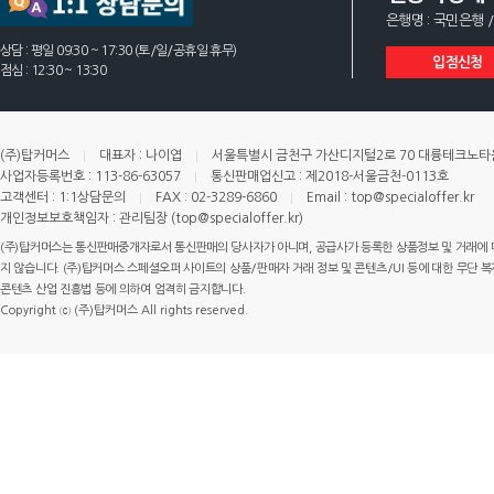
은행명 : 국민은행 /
상담 : 평일 09:30 ~ 17:30 (토/일/공휴일 휴무)
입점신청
점심 : 12:30 ~ 13:30
(주)탑커머스
대표자 : 나이엽
서울특별시 금천구 가산디지털2로 70 대륭테크노타운 
사업자등록번호 : 113-86-63057
통신판매업신고 : 제2018-서울금천-0113호
고객센터 : 1:1상담문의
FAX : 02-3289-6860
Email : top@specialoffer.kr
개인정보보호책임자 : 관리팀장 (top@specialoffer.kr)
(주)탑커머스는 통신판매중개자로서 통신판매의 당사자가 아니며, 공급사가 등록한 상품정보 및 거래에 
지 않습니다. (주)탑커머스 스페셜오퍼 사이트의 상품/판매자 거래 정보 및 콘텐츠/UI 등에 대한 무단 복제
콘텐츠 산업 진흥법 등에 의하여 엄격히 금지합니다.
Copyright ⓒ (주)탑커머스 All rights reserved.