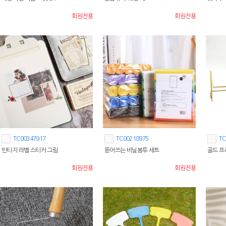
회원전용
회원전용
TC00347917
TC00218975
TC
빈티지 라벨 스티커 그림
뜯어쓰는 비닐봉투 세트
골드 프
회원전용
회원전용