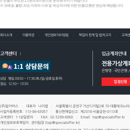
5. 반품지 주소는 1:1문의게시판으로 문의해 주시기 바랍니다.
※ 오배송, 불량, 파손 이외의 사유 및 색상 차이에 의한 반품/교환은 변심에 해당됩니다.
회사소개
이용약관
개인정보처리방침
책임의 한계 및 법적고지
고객
고객센터
입금계좌안내
전용가상계
은행명 : 국민은행 /
상담 : 평일 09:30 ~ 17:30 (토/일/공휴일 휴무)
입점신청
점심 : 12:30 ~ 13:30
(주)탑커머스
대표자 : 나이엽
서울특별시 금천구 가산디지털2로 70 대륭테크노타운 
사업자등록번호 : 113-86-63057
통신판매업신고 : 제2018-서울금천-0113호
고객센터 : 1:1상담문의
FAX : 02-3289-6860
Email : top@specialoffer.kr
개인정보보호책임자 : 관리팀장 (top@specialoffer.kr)