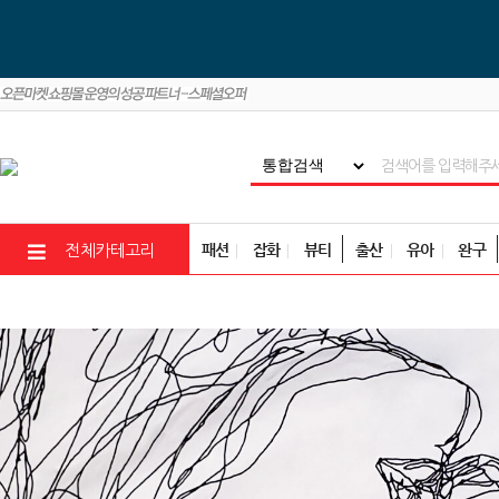
패션
잡화
뷰티
출산
유아
완구
전체카테고리