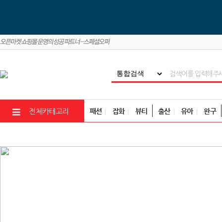
패션
잡화
뷰티
출산
유아
완구
전체카테고리