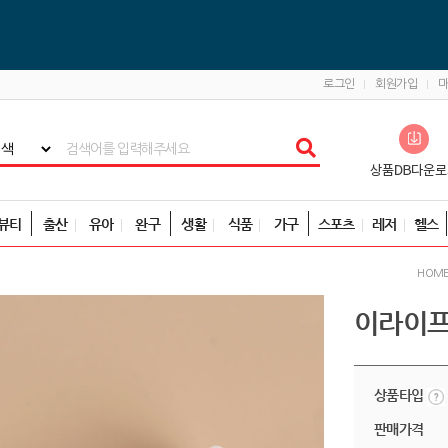
로그인
회원가입
뷰티
출산
유아
완구
생활
식품
가구
스포츠
레저
헬스
HOM
이라이프
상품타입
판매가격