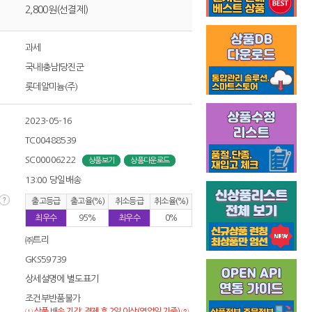
2,800원(선결제)
과세
국내|충남|당진군
롯데알미늄(주)
2023-05-16
TC00488539
SC00006222
상품보기
상품다운로드
13:00 당일배송
출고등급
출고율(%)
취소등급
취소율(%)
최우수
95%
최우수
0%
㈜트리
GKS59739
상세설명에 별도표기
조건부반품불가
① 상품 배송 기간: 결제 후 2일 이상(영업일 기준) ②