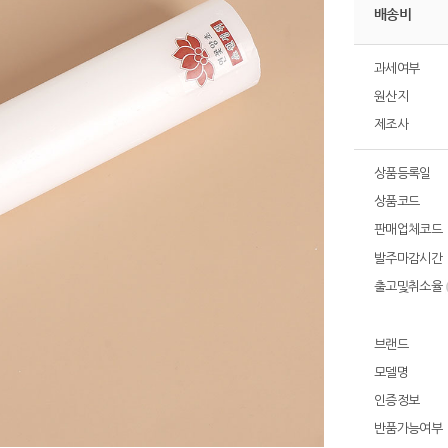
배송비
과세여부
원산지
제조사
상품등록일
상품코드
판매업체코드
발주마감시간
출고및취소율
브랜드
모델명
인증정보
반품가능여부