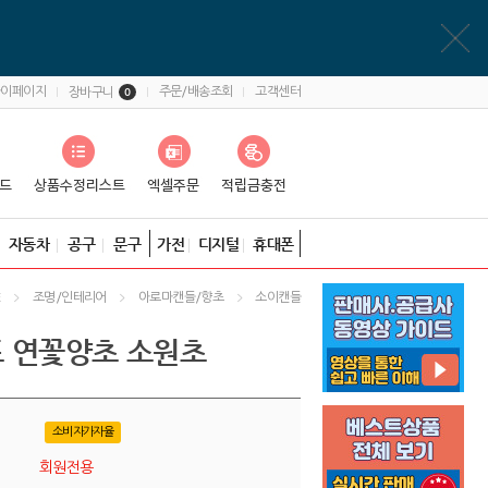
마이페이지
주문/배송조회
고객센터
장바구니
0
자동차
공구
문구
가전
디지털
휴대폰
조명/인테리어
아로마캔들/향초
소이캔들
E
 연꽃양초 소원초
소비자가자율
회원전용