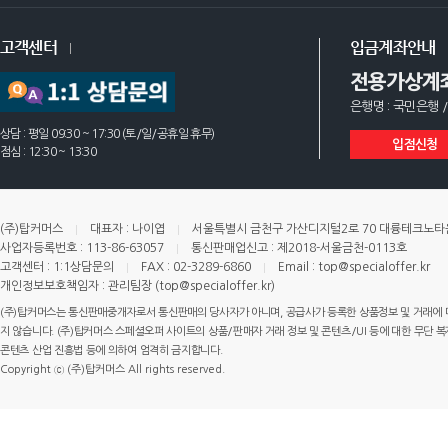
고객센터
입금계좌안내
전용가상계
은행명 : 국민은행 /
상담 : 평일 09:30 ~ 17:30 (토/일/공휴일 휴무)
입점신청
점심 : 12:30 ~ 13:30
(주)탑커머스
대표자 : 나이엽
서울특별시 금천구 가산디지털2로 70 대륭테크노타운 
사업자등록번호 : 113-86-63057
통신판매업신고 : 제2018-서울금천-0113호
고객센터 : 1:1상담문의
FAX : 02-3289-6860
Email : top@specialoffer.kr
개인정보보호책임자 : 관리팀장 (top@specialoffer.kr)
(주)탑커머스는 통신판매중개자로서 통신판매의 당사자가 아니며, 공급사가 등록한 상품정보 및 거래에 
지 않습니다. (주)탑커머스 스페셜오퍼 사이트의 상품/판매자 거래 정보 및 콘텐츠/UI 등에 대한 무단 복제
콘텐츠 산업 진흥법 등에 의하여 엄격히 금지합니다.
Copyright ⓒ (주)탑커머스 All rights reserved.