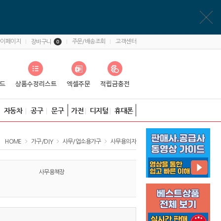
마이페이지
주문/배송조회
고객센터
장바구니
0
자동차
공구
문구
가전
디지털
휴대폰
HOME
가구/DIY
사무/업소용가구
사무용의자
사무용책장