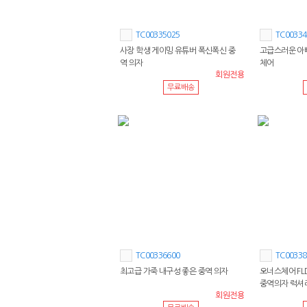
TC00335025
TC00334
사장 학생 게이밍 유튜버 폭신폭신 중
고급스러운 아
역 의자
체어
회원전용
무료배송
TC00336600
TC00338
최고급 가죽 내구성 좋은 중역 의자
오너스체어 FL
중역의자 럭셔
회원전용