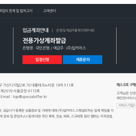
책임의 한계 및 법적고지
고객센터
입금계좌안내
은행 및 예금주를 확인해주세요
전용가상계좌발급
은행명 : 국민은행 / 예금주 : (주)탑커머스
입점신청
제휴문의
에스크로 구
 가산디지털2로 70 대륭테크노타운 19차 511호
제2018-서울금천-0113호
고객님은 안전
Email : top@specialoffer.kr
매안전서비스(
서비스가입사
 공급사가 등록한 상품정보 및 거래에 대해 (주)탑커머스 스페셜오퍼는 일체 책임을 지
정보 및 콘텐츠/UI 등에 대한 무단 복제, 전송, 배포, 스크래핑 등의 행위는 저작권법,