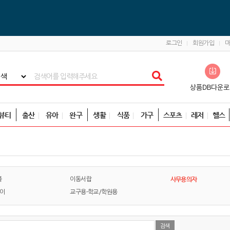
로그인
회원가입
뷰티
출산
유아
완구
생활
식품
가구
스포츠
레저
헬스
사무용의자
블
이동서랍
이
교구용-학교/학원용