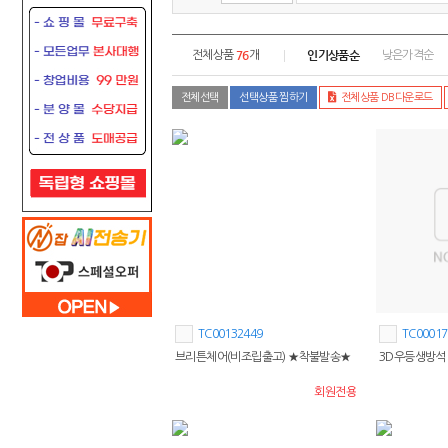
76
인기상품순
전체상품
개
낮은가격순
전체선택
선택상품 찜하기
전체상품 DB다운로드
TC00132449
TC00017
브리튼체어(비조립출고) ★착불발송★
3D우등생방석
회원전용