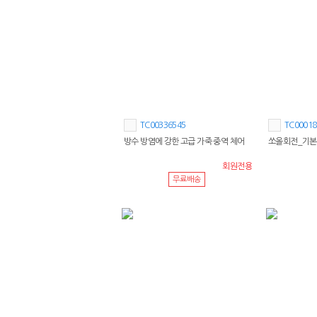
TC00336545
TC00018
방수 방염에 강한 고급 가죽 중역 체어
쏘올회전_기본
회원전용
무료배송