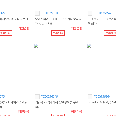
829
TC00379160
TC00336354
빠 사무실 의자 파워쿠션
오너스체어 FLD-008. 011 회장 중역의
고급 컬러 최고급 소가
자 PC방 럭셔리
징 의자
회원전용
회원전용
무료배송
무료배송
무료배송
773
TC00336546
TC00336864
D-017 빅사이즈,회장님
게임용 사무용 학생 성인 편안한 쿠션
국내산 의자 최고급 가죽
리
체어
회원전용
회원전용