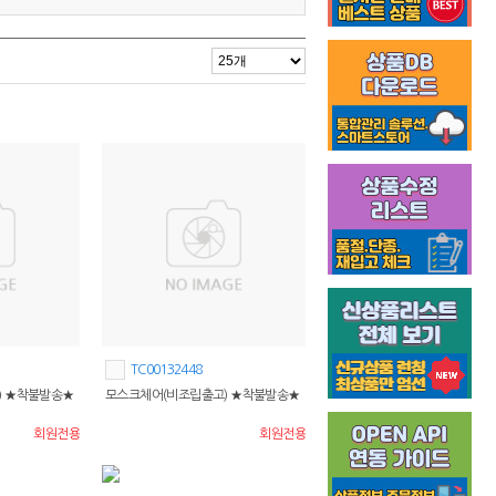
TC00132448
) ★착불발송★
모스크체어(비조립출고) ★착불발송★
회원전용
회원전용