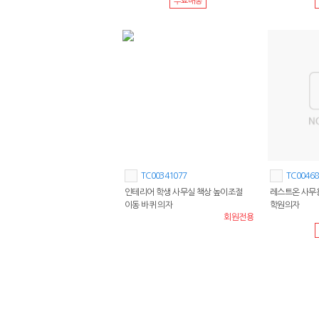
무료배송
TC00341077
TC00468
인테리어 학생 사무실 책상 높이조절
레스트온 사무용
이동 바퀴 의자
학원의자
회원전용