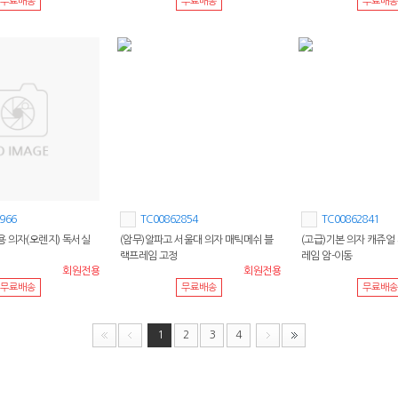
무료배송
무료배송
무료배송
966
TC00862854
TC00862841
 의자(오렌지) 독서실
(암무)알파고 서울대 의자 매틱메쉬 블
(고급)기본 의자 캐쥬얼
랙프레임 고정
레임 암-이동
회원전용
회원전용
무료배송
무료배송
무료배송
1
2
3
4