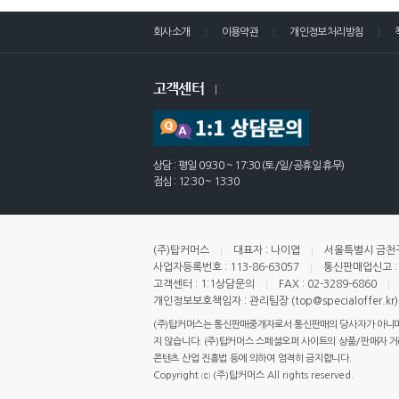
회사소개
이용약관
개인정보처리방침
고객센터
상담 : 평일 09:30 ~ 17:30 (토/일/공휴일 휴무)
점심 : 12:30 ~ 13:30
(주)탑커머스
대표자 : 나이엽
서울특별시 금천구
사업자등록번호 : 113-86-63057
통신판매업신고 : 
고객센터 : 1:1상담문의
FAX : 02-3289-6860
개인정보보호책임자 : 관리팀장 (top@specialoffer.kr)
(주)탑커머스는 통신판매중개자로서 통신판매의 당사자가 아니며,
지 않습니다. (주)탑커머스 스페셜오퍼 사이트의 상품/판매자 거래 
콘텐츠 산업 진흥법 등에 의하여 엄격히 금지합니다.
Copyright ⓒ (주)탑커머스 All rights reserved.