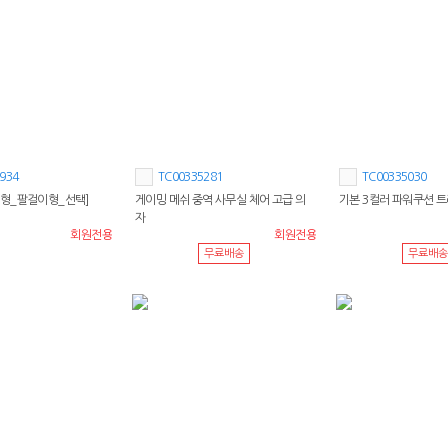
934
TC00335281
TC00335030
형_팔걸이형_선택]
게이밍 메쉬 중역 사무실 체어 고급 의
기본 3컬러 파워쿠션 
자
회원전용
회원전용
무료배송
무료배송