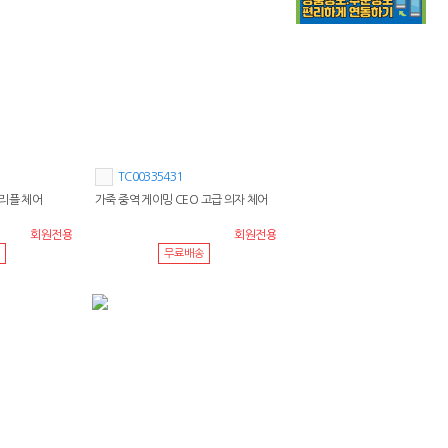
TC00335431
트리플 체어
가죽 중역 게이밍 CEO 고급 의자 체어
회원전용
회원전용
무료배송