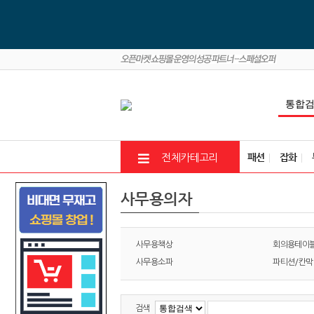
패션
잡화
전체카테고리
사무용의자
사무용책상
회의용테이
사무용소파
파티션/칸막
검색