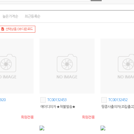
높은가격순
최근등록순
선택상품 DB다운로드
920
TC00132453
TC00132452
에이디의자 ★착불발송★
땅콩사출의자(조립출고
회원전용
회원전용