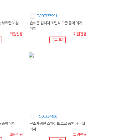
TC00337991
죽 부유함의 상
손쉬운 원터치 조립식 고급 중역 의자
체어
회원전용
회원전용
무료배송
TC00334490
 중역 체어
신소재원단 스웨이드 고급 중역 사무실
의자
회원전용
회원전용