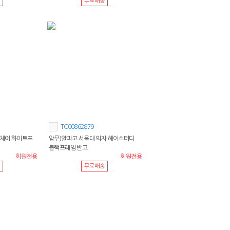
무료배송
TC00862879
 체어 화이트프
암무)알파고 서울대 의자 헤이스터디
블랙프레임 반고
회원전용
회원전용
무료배송