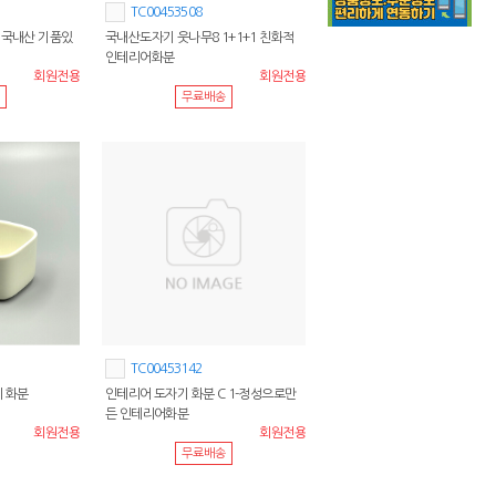
TC00453508
 국내산 기품있
국내산도자기 웃나무8 1+1+1 친화적
인테리어화분
회원전용
회원전용
무료배송
TC00453142
이 화분
인테리어 도자기 화분 C 1-정성으로만
든 인테리어화분
회원전용
회원전용
무료배송