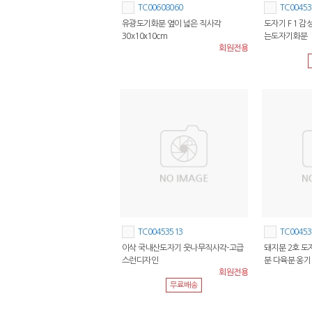
TC00608060
TC00453
유광도기화분 옆이 넓은 직사각
도자기 F 1 
30x10x10cm
는도자기화분
회원전용
TC00453513
TC00453
이삭 국내산도자기 웃나무직사각-고급
돼지분 2호 도
스런디자인
분 다육분 옹기
회원전용
무료배송