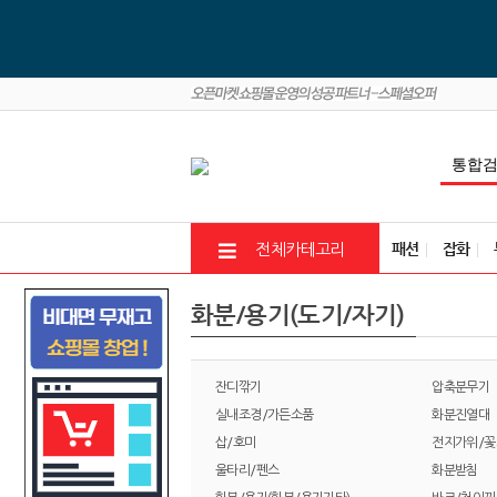
패션
잡화
전체카테고리
화분/용기(도기/자기)
잔디깎기
압축분무기
실내조경/가든소품
화분진열대
삽/호미
전지가위/꽃
울타리/펜스
화분받침