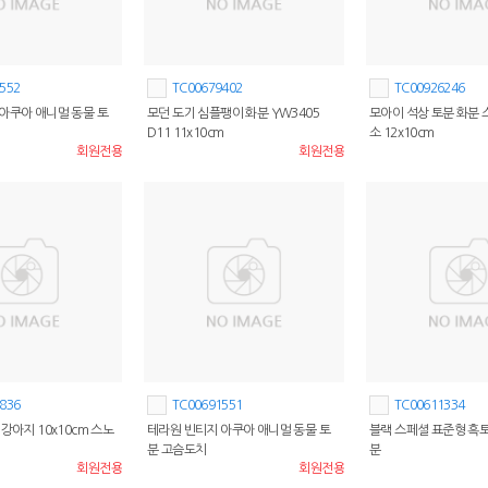
552
TC00679402
TC00926246
아쿠아 애니멀 동물 토
모던 도기 심플팽이 화분 YW3405
모아이 석상 토분 화분
D11 11x10cm
소 12x10cm
회원전용
회원전용
836
TC00691551
TC00611334
강아지 10x10cm 스노
테라원 빈티지 아쿠아 애니멀 동물 토
블랙 스페셜 표준형 흑
분 고슴도치
분
회원전용
회원전용