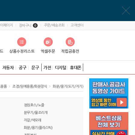
마이페이지
주문/배송조회
고객센터
장바구니
0
자동차
공구
문구
가전
디지털
휴대폰
트용품
조경/원예용품/화분장식
화분/용기(도기/자기)
정원호스/노즐
분무기/물조리개
자갈/색모래
화분/용기(플라스틱)