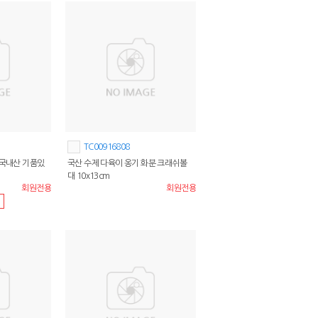
TC00916808
 국내산 기품있
국산 수제 다육이 옹기 화분 크래쉬볼
대 10x13cm
회원전용
회원전용