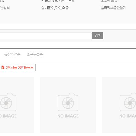
/숯
화분장식돌/하이드로볼
꽃꽂이 용품
/문장식
실내분수/가든소품
플라워소품만들기
높은가격순
최근등록순
선택상품 DB다운로드