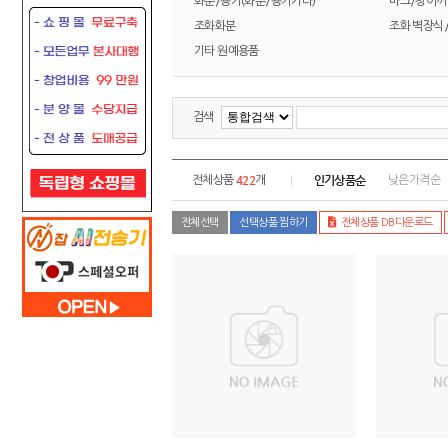
화분/용기(화분/용기기타)
바크/청이끼
조화화분
조화 벽장식
기타 원예용품
검색
422
인기상품순
전체상품
개
낮은가격순
전체선택
선택상품 찜하기
전체상품 DB다운로드