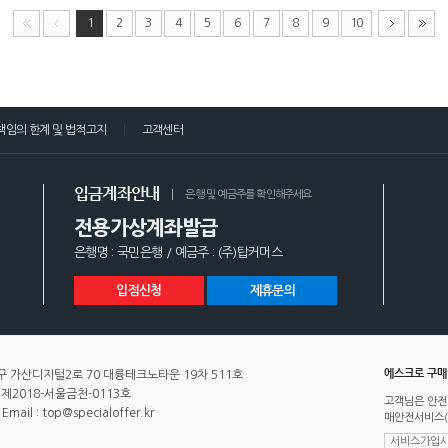
1
2
3
4
5
6
7
8
9
10
책임의 한계 및 법적고지
고객센터
입금계좌안내
은행 및 예금주를 확인해주세요
전용가상계좌발급
은행명 : 국민은행 / 예금주 : (주)탑커머스
입점신청
제휴문의
에스크로 구
 가산디지털2로 70 대륭테크노타운 19차 511호
제2018-서울금천-0113호
고객님은 안전
Email : top@specialoffer.kr
매안전서비스(
서비스가입사