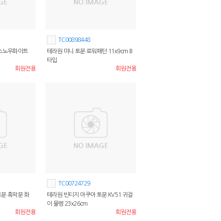
TC00898448
 스노우화이트
테라원 미니 토분 로워패턴 11x9cm B
타입
회원전용
회원전용
TC00724729
토분 흑막분 화
테라원 빈티지 아쿠아 토분 KV51 귀걸
이 물병 23x26cm
회원전용
회원전용