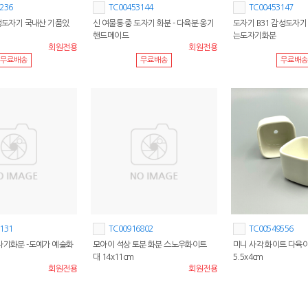
236
TC00453144
TC00453147
감성도자기 국내산 기품있
신 여물통 중 도자기 화분 - 다육분 옹기
도자기 B31 감성도자기
핸드메이드
는도자기화분
회원전용
회원전용
무료배송
무료배송
무료배송
131
TC00916802
TC00549556
자기화분 -도예가 예술화
모아이 석상 토분 화분 스노우화이트
미니 사각 화이트 다육
대 14x11cm
5.5x4cm
회원전용
회원전용