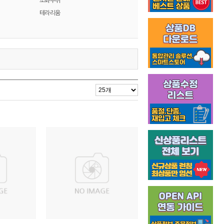
조화부쉬
테라리움