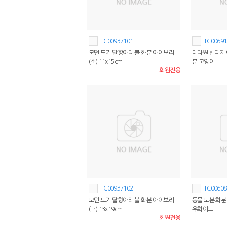
TC00937101
TC00691
모던 도기 달항아리 볼 화분 아이보리
테라원 빈티지 
(소) 11x15cm
분 고양이
회원전용
TC00937102
TC00608
모던 도기 달항아리 볼 화분 아이보리
동물 토분 화분 
(대) 13x19cm
우화이트
회원전용