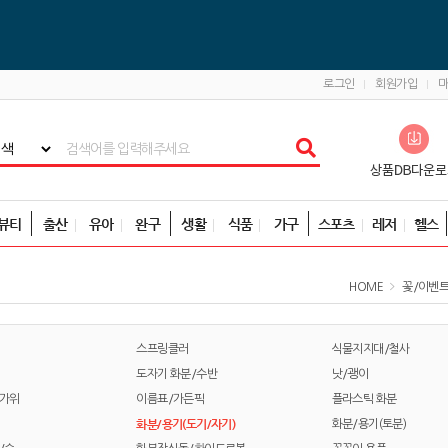
로그인
회원가입
뷰티
출산
유아
완구
생활
식품
가구
스포츠
레저
헬스
HOME
꽃/이벤
스프링클러
식물지지대/철사
도자기 화분/수반
낫/괭이
가위
이름표/가든픽
플라스틱 화분
화분/용기(도기/자기)
화분/용기(토분)