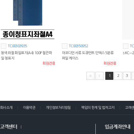
TC00303935
TC00358952
TC
청색 좌철 화일표지(A4) 100P 철끈파
아코디언 서류 도큐먼트 인덱스 5분류
s KCㅡ
일 청표지
파일 케이스
회원전용
회원전용
1
2
3
회사소개
이용약관
개인정보처리방침
책임의 한계 및 법적고지
고객
고객센터
입금계좌안내