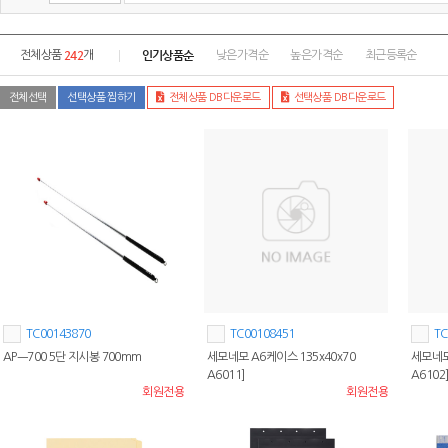
242
인기상품순
전체상품
개
낮은가격순
높은가격순
최근등록순
전체선택
선택상품 찜하기
전체상품 DB다운로드
선택상품 DB다운로드
TC00143870
TC00108451
TC
APㅡ700 5단 지시봉 700mm
세모네모 A6케이스 135x40x70
세모네모 
A6011]
A6102
회원전용
회원전용