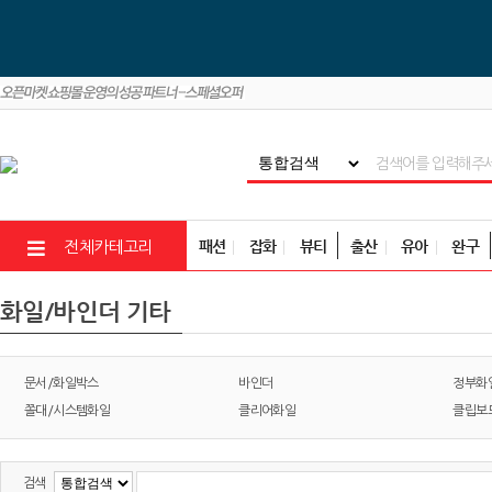
패션
잡화
뷰티
출산
유아
완구
전체카테고리
화일/바인더 기타
문서/화일박스
바인더
정부화
쫄대/시스템화일
클리어화일
클립보
검색