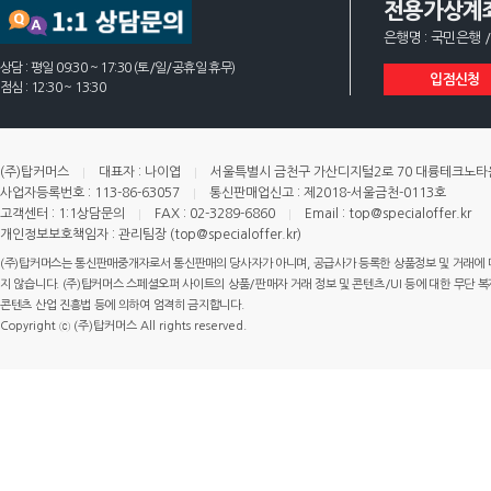
전용가상계
은행명 : 국민은행 /
상담 : 평일 09:30 ~ 17:30 (토/일/공휴일 휴무)
입점신청
점심 : 12:30 ~ 13:30
(주)탑커머스
대표자 : 나이엽
서울특별시 금천구 가산디지털2로 70 대륭테크노타운 
사업자등록번호 : 113-86-63057
통신판매업신고 : 제2018-서울금천-0113호
고객센터 : 1:1상담문의
FAX : 02-3289-6860
Email : top@specialoffer.kr
개인정보보호책임자 : 관리팀장 (top@specialoffer.kr)
(주)탑커머스는 통신판매중개자로서 통신판매의 당사자가 아니며, 공급사가 등록한 상품정보 및 거래에 
지 않습니다. (주)탑커머스 스페셜오퍼 사이트의 상품/판매자 거래 정보 및 콘텐츠/UI 등에 대한 무단 복제
콘텐츠 산업 진흥법 등에 의하여 엄격히 금지합니다.
Copyright ⓒ (주)탑커머스 All rights reserved.