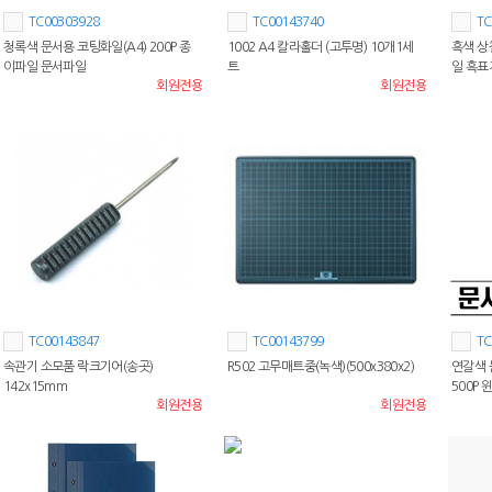
TC00303928
TC00143740
TC
청록색 문서용 코팅화일(A4) 200P 종
1002 A4 칼라홀더 (고투명) 10개1세
흑색 상
이파일 문서파일
트
일 흑표
회원전용
회원전용
TC00143847
TC00143799
TC
속관기 소모품 락크기어(송곳)
R502 고무매트중(녹색)(500x380x2)
연갈색 
142x15mm
500P
회원전용
회원전용