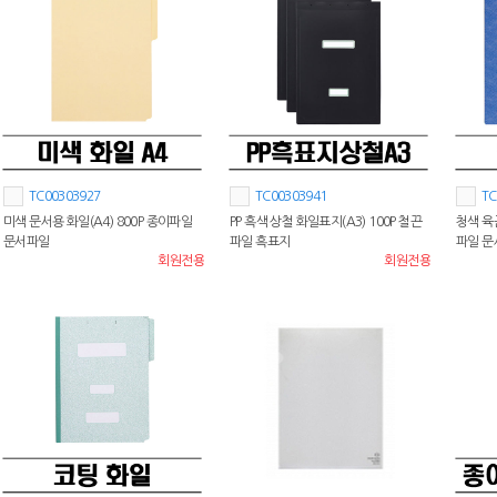
TC00303927
TC00303941
TC
미색 문서용 화일(A4) 800P 종이파일
PP 흑색 상철 화일표지(A3) 100P 철끈
청색 육군
문서파일
파일 흑표지
파일 
회원전용
회원전용