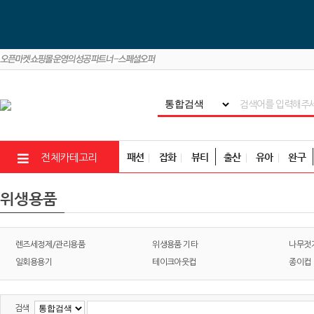
패션
잡화
뷰티
출산
유아
완구
전체카테고리
위생용품
렌즈세정제/관리용품
위생용품 기타
나무젓
일회용용기
테이크아웃컵
종이컵
검색