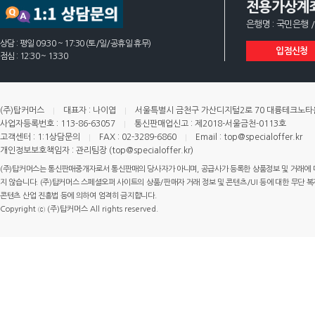
전용가상계
은행명 : 국민은행 /
상담 : 평일 09:30 ~ 17:30 (토/일/공휴일 휴무)
입점신청
점심 : 12:30 ~ 13:30
(주)탑커머스
대표자 : 나이엽
서울특별시 금천구 가산디지털2로 70 대륭테크노타운 
사업자등록번호 : 113-86-63057
통신판매업신고 : 제2018-서울금천-0113호
고객센터 : 1:1상담문의
FAX : 02-3289-6860
Email : top@specialoffer.kr
개인정보보호책임자 : 관리팀장 (top@specialoffer.kr)
(주)탑커머스는 통신판매중개자로서 통신판매의 당사자가 아니며, 공급사가 등록한 상품정보 및 거래에 
지 않습니다. (주)탑커머스 스페셜오퍼 사이트의 상품/판매자 거래 정보 및 콘텐츠/UI 등에 대한 무단 복제
콘텐츠 산업 진흥법 등에 의하여 엄격히 금지합니다.
Copyright ⓒ (주)탑커머스 All rights reserved.