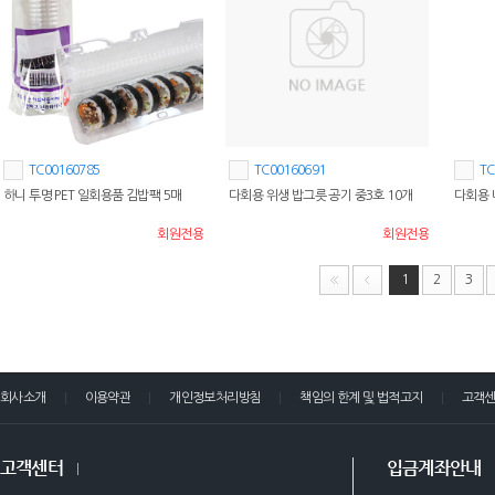
TC00160785
TC00160691
TC
하니 투명 PET 일회용품 김밥팩 5매
다회용 위생 밥그릇 공기 중3호 10개
다회용 
회원전용
회원전용
1
2
3
회사소개
이용약관
개인정보처리방침
책임의 한계 및 법적고지
고객
고객센터
입금계좌안내