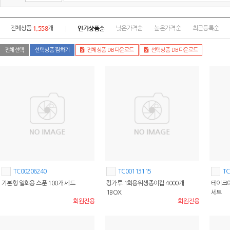
1,558
인기상품순
전체상품
개
낮은가격순
높은가격순
최근등록순
전체선택
선택상품 찜하기
전체상품 DB다운로드
선택상품 DB다운로드
TC00206240
TC00113115
TC
기본형 일회용 스푼 100개 세트
캉가루 1회용위생종이컵 4000개
테이크아
1BOX
세트
회원전용
회원전용