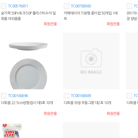
TC00576951
TC00780000
TC
숟가락 50P+포크 50P 플라스틱수저 일
카페테리아 기본형 종이컵 50개입 1세
8각 미
회용 야외용품
트
장 양념
회원전용
회원전용
TC00160696
TC00160689
TC
다회용 22.5cm원형접시 대9호 10개
다회용 위생 우동그릇 대2호 10개
다회용 
회원전용
회원전용