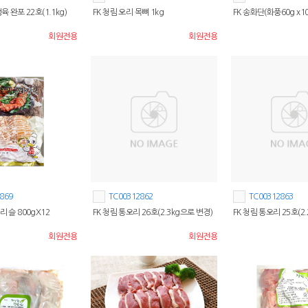
육 완포 22호(1.1kg)
FK 청림 오리 목뼈 1kg
FK 송화단(화풍60g x10
회원전용
회원전용
869
TC00312862
TC00312863
리 슬 800gX12
FK 청림 통오리 26호(2.3kg으로 변경)
FK 청림 통오리 25호(2
회원전용
회원전용