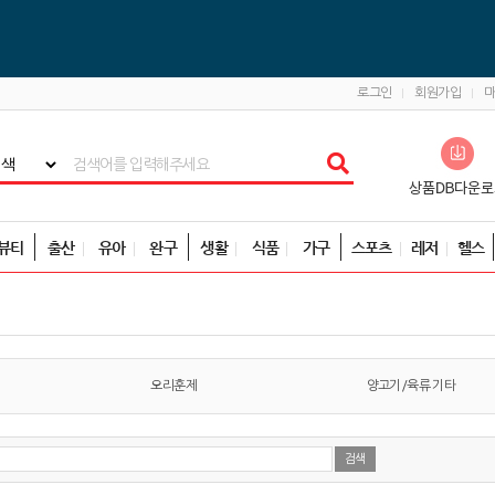
로그인
회원가입
뷰티
출산
유아
완구
생활
식품
가구
스포츠
레저
헬스
오리훈제
양고기/육류 기타