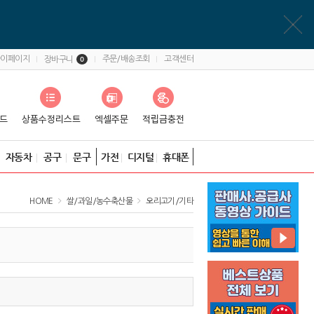
마이페이지
주문/배송조회
고객센터
장바구니
0
자동차
공구
문구
가전
디지털
휴대폰
HOME
쌀/과일/농수축산물
오리고기/기타