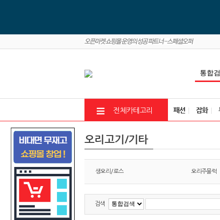
패션
잡화
전체카테고리
오리고기/기타
생오리/로스
오리주물럭
검색