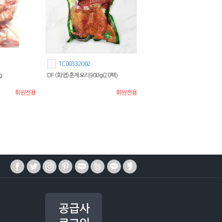
TC00332002
g
DF (화영)훈제오리900g(20팩)
회원전용
회원전용