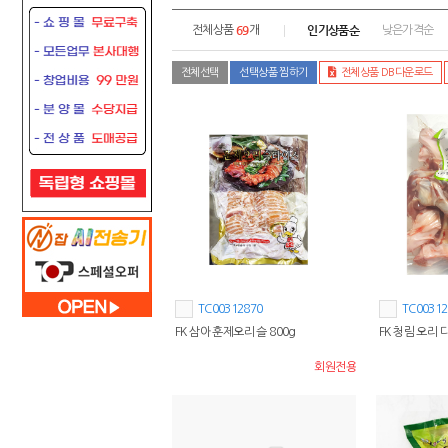
69
인기상품순
전체상품
개
낮은가격순
전체선택
선택상품 찜하기
전체상품 DB다운로드
TC00312870
TC00312
FK 삼아 훈제오리 슬 800g
FK 청림 오리 
회원전용