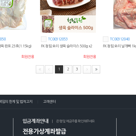
858
TC00312853
TC00312848
육 완포 23호(1.15kg)
FK 청림 오리 생육 슬라이스 500g x2
FK 청림 오리 날개뼈 1k
회원전용
회원전용
1
2
3
책임의 한계 및 법적고지
고객센터
입금계좌안내
은행 및 예금주를 확인해주세요
전용가상계좌발급