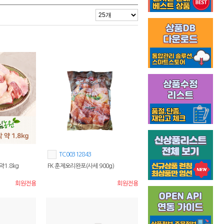
TC00312843
약1.8kg
FK 훈제오리완포(사세 900g)
회원전용
회원전용