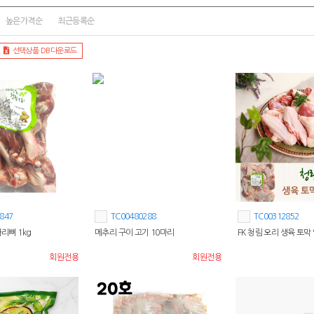
높은가격순
최근등록순
선택상품 DB다운로드
847
TC00480288
TC00312852
다리뼈 1kg
메추리 구이 고기 10마리
FK 청림 오리 생육 토막 
회원전용
회원전용