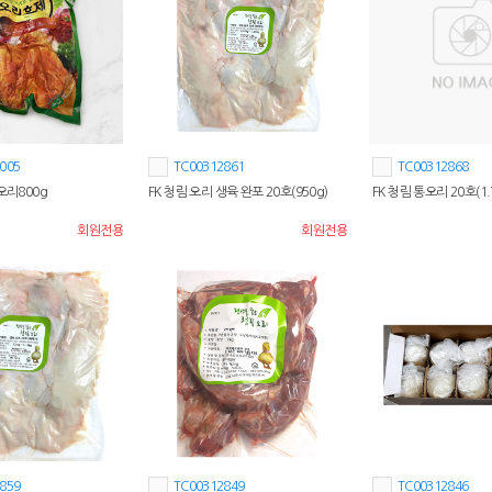
005
TC00312861
TC00312868
오리800g
FK 청림 오리 생육 완포 20호(950g)
FK 청림 통오리 20호(1
회원전용
회원전용
859
TC00312849
TC00312846