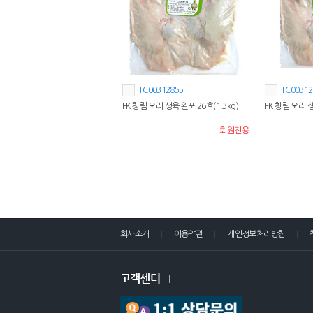
TC00312855
TC00312
FK 청림 오리 생육 완포 26호(1.3kg)
FK 청림 오리 생
회원전용
회사소개
이용약관
개인정보처리방침
고객센터