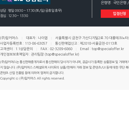
은행명 : 국민은행 /
상담 : 평일 09:30 ~ 17:30 (토/일/공휴일 휴무)
입점신청
점심 : 12:30 ~ 13:30
(주)탑커머스
대표자 : 나이엽
서울특별시 금천구 가산디지털2로 70 대륭테크노타운 
사업자등록번호 : 113-86-63057
통신판매업신고 : 제2018-서울금천-0113호
고객센터 : 1:1상담문의
FAX : 02-3289-6860
Email : top@specialoffer.kr
개인정보보호책임자 : 관리팀장 (top@specialoffer.kr)
(주)탑커머스는 통신판매중개자로서 통신판매의 당사자가 아니며, 공급사가 등록한 상품정보 및 거래에 
지 않습니다. (주)탑커머스 스페셜오퍼 사이트의 상품/판매자 거래 정보 및 콘텐츠/UI 등에 대한 무단 복제
콘텐츠 산업 진흥법 등에 의하여 엄격히 금지합니다.
Copyright ⓒ (주)탑커머스 All rights reserved.