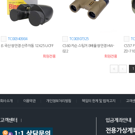
TC00340984
TC00307325
TC
IS 국산 쌍안경 산주자동 12X25 UCFF
CS60 카슨 스팅거 8배율 쌍안경 HW-
CS57
822
ZD-71
회원전용
회원전용
1
회사소개
이용약관
개인정보처리방침
책임의 한계 및 법적고지
고객
고객센터
입금계좌안내
전용가상계