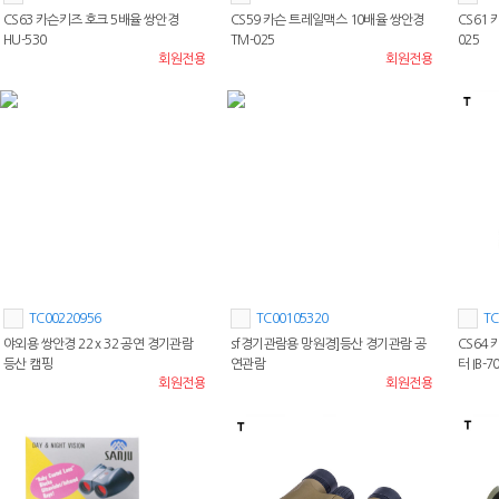
CS63 카슨키즈 호크 5배율 쌍안경
CS59 카슨 트레일맥스 10배율 쌍안경
CS61
HU-530
TM-025
025
회원전용
회원전용
TC00220956
TC00105320
TC
야외용 쌍안경 22 x 32 공연 경기관람
sf경기관람용 망원경]등산 경기관람 공
CS64
등산 캠핑
연관람
터 IB-7
회원전용
회원전용