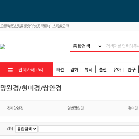
패션
잡화
뷰티
출산
유아
완구
전체카테고리
망원경/현미경/쌍안경
천체망원경
일반망원경
현미경
검색