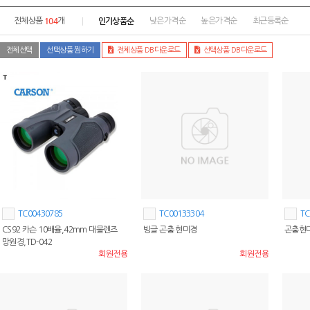
104
인기상품순
전체상품
개
낮은가격순
높은가격순
최근등록순
전체선택
선택상품 찜하기
전체상품 DB다운로드
선택상품 DB다운로드
TC00430785
TC00133304
TC
CS92 카슨 10배율,42mm 대물렌즈
빙글 곤충 현미경
곤충현
망원경,TD-042
회원전용
회원전용