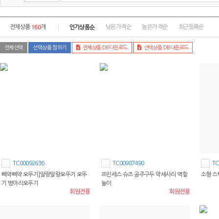
160
인기상품순
전체상품
개
낮은가격순
높은가격순
최근등록순
전체선택
선택상품 찜하기
전체상품 DB다운로드
선택상품 DB다운로드
TC00092636
TC00987490
TC
삐약삐약 오뚜기]딸랑딸랑오뚜기 오뚜
프린세스 슈즈 공주구두 악세사리 역할
소형 스
기 병아리오뚜기
놀이
회원전용
회원전용