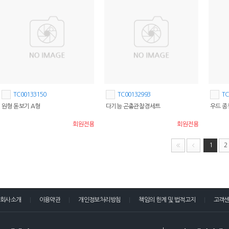
TC00133150
TC00132993
TC
원형 돋보기 A형
다기능 곤충관찰경세트
우드 종
회원전용
회원전용
1
2
회사소개
이용약관
개인정보처리방침
책임의 한계 및 법적고지
고객