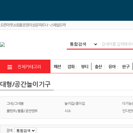
패션
잡화
뷰티
출산
유아
완구
전체카테고리
대형/공간놀이기구
그네/그네봉
놀이집/종이집
다기능
볼텐트/볼풀/궁전텐트
시소
인디언
검색