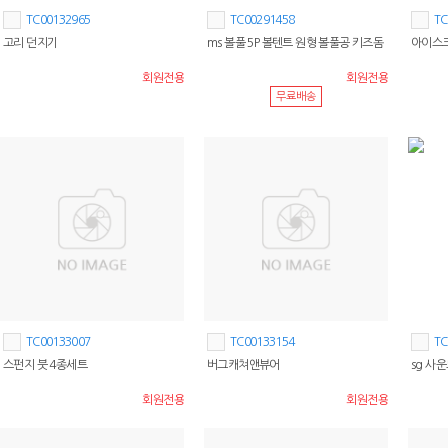
TC00132965
TC00291458
TC
고리 던지기
ms 볼풀 5P 볼텐트 원형 볼풀공 키즈돔
아이스크
회원전용
회원전용
무료배송
TC00133007
TC00133154
TC
스펀지 붓 4종세트
버그캐쳐앤뷰어
sg 사
회원전용
회원전용