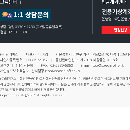
고객센터
입금계좌안내
전용가상계
은행명 : 국민은행 /
상담 : 평일 09:30 ~ 17:30 (토/일/공휴일 휴무)
입점신청
점심 : 12:30 ~ 13:30
(주)탑커머스
대표자 : 나이엽
서울특별시 금천구 가산디지털2로 70 대륭테크노타운 
사업자등록번호 : 113-86-63057
통신판매업신고 : 제2018-서울금천-0113호
고객센터 : 1:1상담문의
FAX : 02-3289-6860
Email : top@specialoffer.kr
개인정보보호책임자 : 관리팀장 (top@specialoffer.kr)
(주)탑커머스는 통신판매중개자로서 통신판매의 당사자가 아니며, 공급사가 등록한 상품정보 및 거래에 
지 않습니다. (주)탑커머스 스페셜오퍼 사이트의 상품/판매자 거래 정보 및 콘텐츠/UI 등에 대한 무단 복제
콘텐츠 산업 진흥법 등에 의하여 엄격히 금지합니다.
Copyright ⓒ (주)탑커머스 All rights reserved.