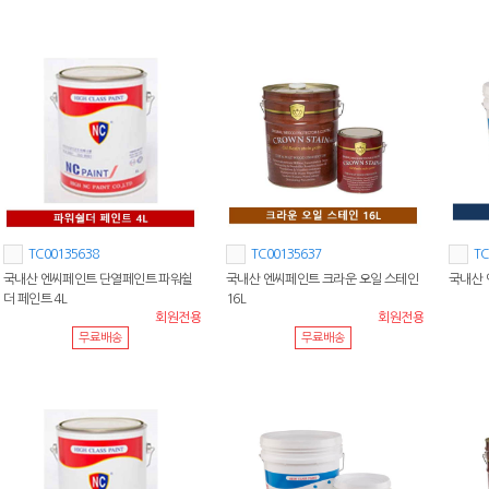
TC00135638
TC00135637
TC
국내산 엔씨페인트 단열페인트 파워쉴
국내산 엔씨페인트 크라운 오일 스테인
국내산 
더 페인트 4L
16L
회원전용
회원전용
무료배송
무료배송