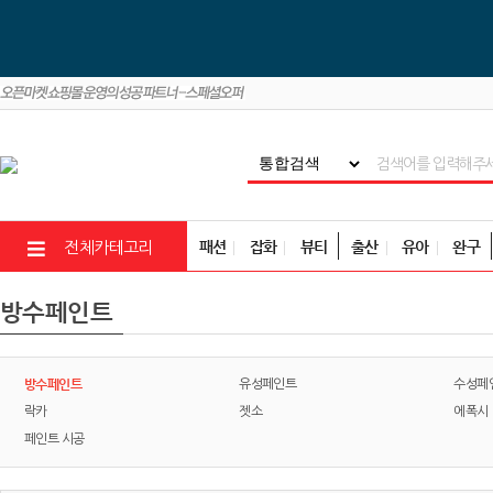
패션
잡화
뷰티
출산
유아
완구
전체카테고리
방수페인트
방수페인트
유성페인트
수성페
락카
젯소
에폭시
페인트 시공