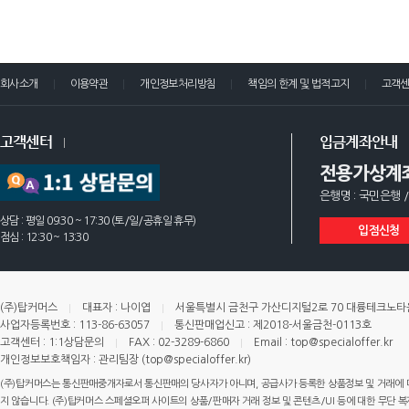
회사소개
이용약관
개인정보처리방침
책임의 한계 및 법적고지
고객
고객센터
입금계좌안내
전용가상계
은행명 : 국민은행 /
상담 : 평일 09:30 ~ 17:30 (토/일/공휴일 휴무)
입점신청
점심 : 12:30 ~ 13:30
(주)탑커머스
대표자 : 나이엽
서울특별시 금천구 가산디지털2로 70 대륭테크노타운 
사업자등록번호 : 113-86-63057
통신판매업신고 : 제2018-서울금천-0113호
고객센터 : 1:1상담문의
FAX : 02-3289-6860
Email : top@specialoffer.kr
개인정보보호책임자 : 관리팀장 (top@specialoffer.kr)
(주)탑커머스는 통신판매중개자로서 통신판매의 당사자가 아니며, 공급사가 등록한 상품정보 및 거래에 
지 않습니다. (주)탑커머스 스페셜오퍼 사이트의 상품/판매자 거래 정보 및 콘텐츠/UI 등에 대한 무단 복제