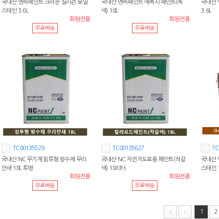
국내산 엔씨페인트 크라운 실리콘 오일
국내산 엔씨페인트 에폭시 페인트(녹
국내산 
스테인 3.6L
색) 18L
3.6L
회원전용
회원전용
무료배송
무료배송
TC00135529
TC00135627
TC
국내산 NC 무기계 침투형 방수제 무리
국내산 NC 자전거도료용 페인트(적갈
국내산 
안새 18L 투명
색) 18리터
스테인 
회원전용
회원전용
무료배송
무료배송
1
2