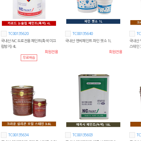
TC00135620
TC00135640
TC
국내산 NC 도로전용 페인트(흑색 미끄
국내산 엔씨페인트 파인 젯소 1L
국내산 
럼방지) 4L
스테인 3
회원전용
회원전용
무료배송
TC00135634
TC00135603
TC