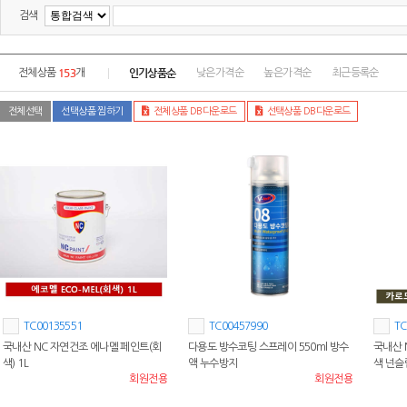
검색
153
인기상품순
전체상품
개
낮은가격순
높은가격순
최근등록순
전체선택
선택상품 찜하기
전체상품 DB다운로드
선택상품 DB다운로드
TC00135551
TC00457990
TC
국내산 NC 자연건조 에나멜 페인트(회
다용도 방수코팅 스프레이 550ml 방수
국내산 
색) 1L
액 누수방지
색 넌슬립
회원전용
회원전용