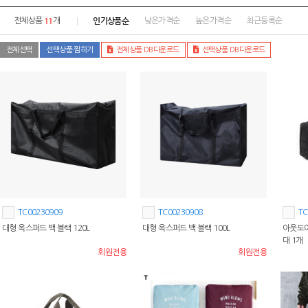
11
인기상품순
전체상품
개
낮은가격순
높은가격순
최근등록순
전체선택
선택상품 찜하기
전체상품 DB다운로드
선택상품 DB다운로드
TC00230909
TC00230908
TC
대형 옥스퍼드 백 블랙 120L
대형 옥스퍼드 백 블랙 100L
아웃도어
대 1개
회원전용
회원전용