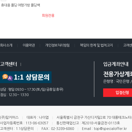
휴대용 폴딩 여행가방 폴딩백
회원전용
회사소개
이용약관
개인정보처리방침
책임의 한계 및 법적고지
고객
고객센터
입금계좌안내
전용가상계
은행명 : 국민은행 /
상담 : 평일 09:30 ~ 17:30 (토/일/공휴일 휴무)
입점신청
점심 : 12:30 ~ 13:30
(주)탑커머스
대표자 : 나이엽
서울특별시 금천구 가산디지털2로 70 대륭테크노타운 
사업자등록번호 : 113-86-63057
통신판매업신고 : 제2018-서울금천-0113호
고객센터 : 1:1상담문의
FAX : 02-3289-6860
Email : top@specialoffer.kr