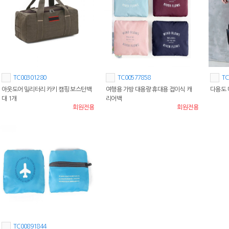
TC00301280
TC00577858
TC
아웃도어 밀리터리 카키 캠핑 보스턴백
여행용 가방 대용량 휴대용 접이식 캐
다용도 
대 1개
리어백
회원전용
회원전용
TC00891844