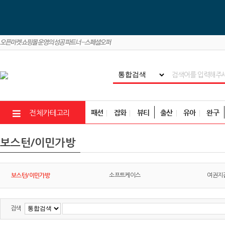
패션
잡화
뷰티
출산
유아
완구
전체카테고리
보스턴/이민가방
보스턴/이민가방
소프트케이스
여권지
검색