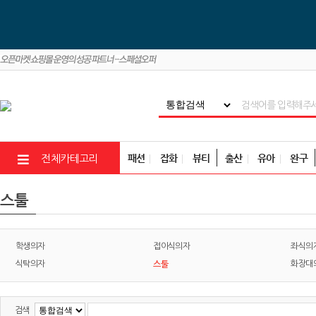
패션
잡화
뷰티
출산
유아
완구
전체카테고리
스툴
학생의자
접이식의자
좌식의
스툴
식탁의자
화장대
검색