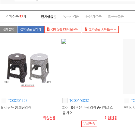
52
인기상품순
전체상품
개
낮은가격순
높은가격순
최근등록순
전체선택
선택상품 찜하기
전체상품 DB다운로드
선택상품 DB다운로드
TC00351727
TC00446032
TC
IS 라탄 원형 회전의자
화장대용 작은 바퀴 의자 중사이즈 스
인테리어
툴 체어
회원전용
회원전용
무료배송