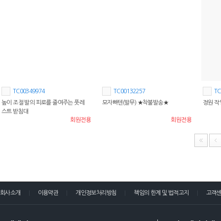
TC00349974
TC00132257
TC
높이 조절 발의 피로를 줄여주는 풋레
모자빠텐(발무) ★착불발송★
정원 작
스트 받침대
회원전용
회원전용
회사소개
이용약관
개인정보처리방침
책임의 한계 및 법적고지
고객