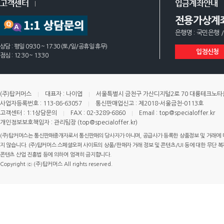
고객센터
입금계좌안내
전용가상계
은행명 : 국민은행 /
상담 : 평일 09:30 ~ 17:30 (토/일/공휴일 휴무)
입점신청
점심 : 12:30 ~ 13:30
(주)탑커머스
대표자 : 나이엽
서울특별시 금천구 가산디지털2로 70 대륭테크노타운 
사업자등록번호 : 113-86-63057
통신판매업신고 : 제2018-서울금천-0113호
고객센터 : 1:1상담문의
FAX : 02-3289-6860
Email : top@specialoffer.kr
개인정보보호책임자 : 관리팀장 (top@specialoffer.kr)
(주)탑커머스는 통신판매중개자로서 통신판매의 당사자가 아니며, 공급사가 등록한 상품정보 및 거래에 
지 않습니다. (주)탑커머스 스페셜오퍼 사이트의 상품/판매자 거래 정보 및 콘텐츠/UI 등에 대한 무단 복제
콘텐츠 산업 진흥법 등에 의하여 엄격히 금지합니다.
Copyright ⓒ (주)탑커머스 All rights reserved.