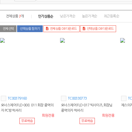
7
인기상품순
전체상품
개
낮은가격순
높은가격순
최근등록순
전체선택
선택상품 찜하기
전체상품 DB다운로드
선택상품 DB다운로드
TC00379160
TC00338773
TC
오너스체어 FLD-008. 011 회장 중역의
오너스체어 FLD-017 빅사이즈,회장님
체스의자
자 PC방 럭셔리
중역의자 럭셔리
회원전용
회원전용
무료배송
무료배송