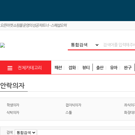
패션
잡화
뷰티
출산
유아
완구
전체카테고리
안락의자
학생의자
접이식의자
좌식의
식탁의자
스툴
화장대
검색