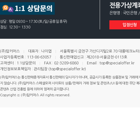
전용가상계
은행명 : 국민은행 /
상담 : 평일 09:30 ~ 17:30 (토/일/공휴일 휴무)
입점신청
점심 : 12:30 ~ 13:30
(주)탑커머스
대표자 : 나이엽
서울특별시 금천구 가산디지털2로 70 대륭테크노타운 
사업자등록번호 : 113-86-63057
통신판매업신고 : 제2018-서울금천-0113호
고객센터 : 1:1상담문의
FAX : 02-3289-6860
Email : top@specialoffer.kr
개인정보보호책임자 : 관리팀장 (top@specialoffer.kr)
(주)탑커머스는 통신판매중개자로서 통신판매의 당사자가 아니며, 공급사가 등록한 상품정보 및 거래에 
지 않습니다. (주)탑커머스 스페셜오퍼 사이트의 상품/판매자 거래 정보 및 콘텐츠/UI 등에 대한 무단 복제
콘텐츠 산업 진흥법 등에 의하여 엄격히 금지합니다.
Copyright ⓒ (주)탑커머스 All rights reserved.