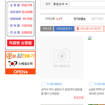
검색
124
인기상품순
전체상품
개
낮은가격순
전체선택
선택상품 찜하기
전체상품 DB다운로드
TC00306830
TC00106
손바닥 박수 응원도구 응원막대 응원용
js응원 짝짝이
품 행사 단체응원
육대회 손바닥
회원전용