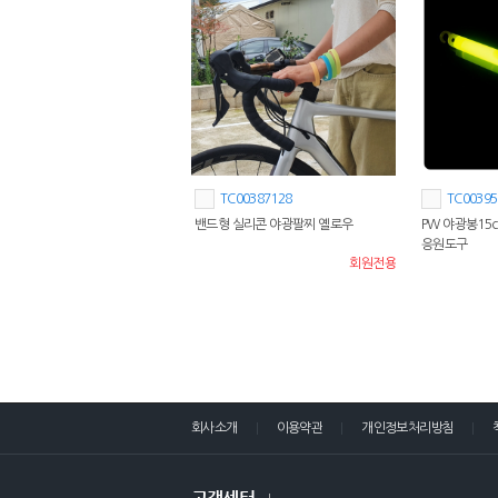
TC00387128
TC00395
밴드형 실리콘 야광팔찌 옐로우
PW 야광봉15
응원도구
회원전용
회사소개
이용약관
개인정보처리방침