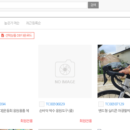
높은가격순
최근등록순
선택상품 DB다운로드
094
TC00306829
TC00387129
/대]운동회 응원용품 체
손바닥 박수 응원도구 (중)
밴드형 실리콘 야광팔찌
회원전용
회원전용