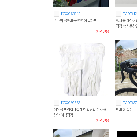
TC00386315
TC00312
손바닥 응원도구 짝짝이 클래퍼
행사용 예식장갑
장갑 행사용장
회원전용
TC00293888
TC00387
예식용 면장갑 1켤레 작업장갑 기사용
밴드형 실리콘
장갑 예식장갑
회원전용