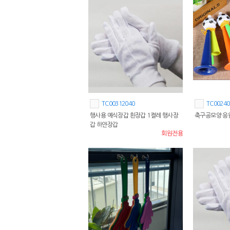
TC00312040
TC00240
행사용 예식장갑 흰장갑 1켤레 행사장
축구공모양 응원
갑 하얀장갑
회원전용