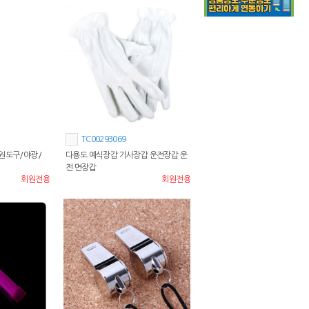
TC00293069
응원도구/야광/
다용도 예식장갑 기사장갑 운전장갑 운
전 면장갑
회원전용
회원전용