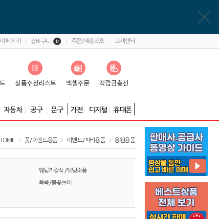
마이페이지
주문/배송조회
고객센터
장바구니
0
자동차
공구
문구
가전
디지털
휴대폰
HOME
꽃/이벤트용품
이벤트/파티용품
응원용품
웨딩카장식/웨딩소품
폭죽/불꽃놀이