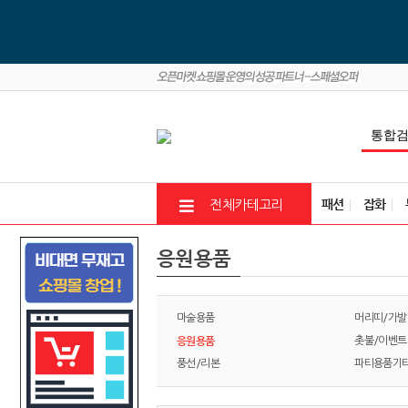
패션
잡화
전체카테고리
응원용품
마술용품
머리띠/가발
응원용품
촛불/이벤트
풍선/리본
파티용품기