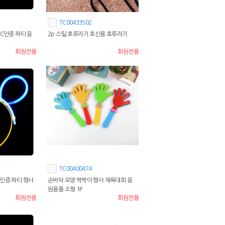
TC00433502
KC인증 파티 응
2p 스틸 호루라기 호신용 호루라기
회원전용
회원전용
TC00400474
인증 파티 행사
손바닥 모양 짝짝이 행사 체육대회 응
원용품 소형 1P
회원전용
회원전용