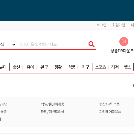
로그인
회원가입
뷰티
출산
유아
완구
생활
식품
가구
스포츠
레저
헬스
/가면
백일/돌잔치용품
변장/코믹소품
 용품
파티/이벤트의상
파티테이블용품
타