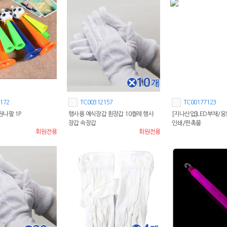
172
TC00312157
TC00177123
나팔 1P
행사용 예식장갑 흰장갑 10켤레 행사
[지나산업]LED부채/
장갑 속장갑
인쇄/판촉물
회원전용
회원전용