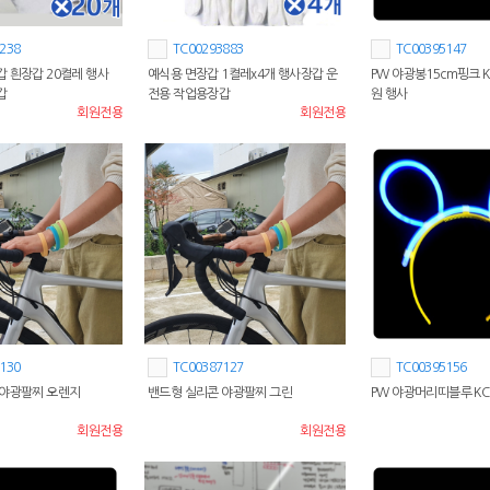
238
TC00293883
TC00395147
 흰장갑 20켤레 행사
예식용 면장갑 1켤레x4개 행사장갑 운
PW 야광봉15cm핑크 
갑
전용 작업용장갑
원 행사
회원전용
회원전용
130
TC00387127
TC00395156
 야광팔찌 오렌지
밴드형 실리콘 야광팔찌 그린
PW 야광머리띠블루 KC
회원전용
회원전용