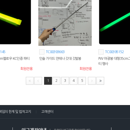
145
TC00393663
TC00395152
cm옐로우 KC인증 파티
인솔 가이드 안테나 깃대 깃발봉
PW 야광봉 대형35cm
티 행사
회원전용
회원전용
1
2
3
4
5
책임의 한계 및 법적고지
고객센터