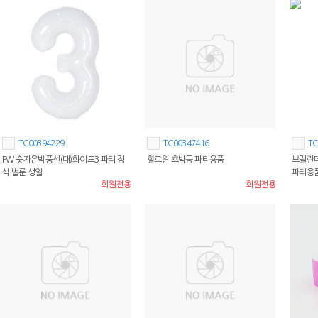
TC00394229
TC00347416
TC
PW 숫자은박풍선(대)화이트3 파티 장
할로윈 호박등 파티용품
브릴란데
식 벌룬 생일
파티용
회원전용
회원전용