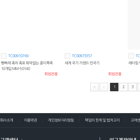
TC00910769
TC00973357
TC
빵빠레 축하 축포 화약없는 종이폭죽
세계 국기 가랜드 만국기
레터링 빵
10개입 MM-50140
회원전용
회원전용
1
2
3
회사소개
이용약관
개인정보처리방침
책임의 한계 및 법적고지
고객