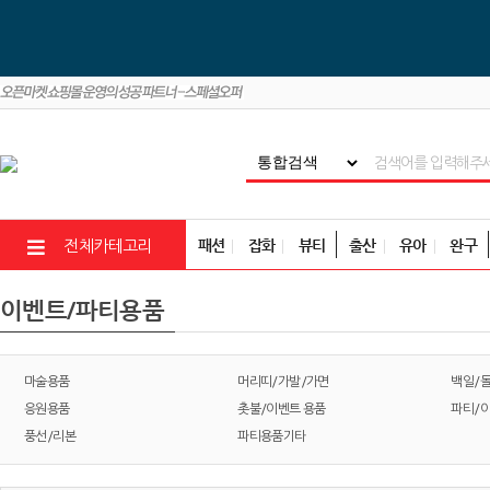
패션
잡화
뷰티
출산
유아
완구
전체카테고리
이벤트/파티용품
마술용품
머리띠/가발/가면
백일/
응원용품
촛불/이벤트 용품
파티/
풍선/리본
파티용품기타