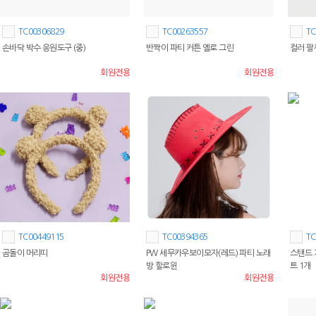
TC00306829
TC00263557
TC
손바닥 박수 응원도구 (중)
반짝이 파티 커튼 옐로 그린
컬러 팔
회원전용
회원전용
TC00449115
TC00394365
TC
곰돌이 머리띠
PW 세무카우보이모자(레드) 파티 노래
스탠드 
방 할로윈
트 1개
회원전용
회원전용