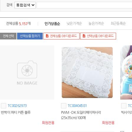
검색
5,157
인기상품순
전체상품
개
낮은가격순
높은가격순
최근등록순
전체선택
선택상품 찜하기
전체상품 DB다운로드
선택상품 DB다운로드
TC00262973
TC00404581
TC
반짝이 파티 커튼 블루
PWM - DK 도일리페이퍼사각
빅사이
(25x35cm)100매
회원전용
회원전용