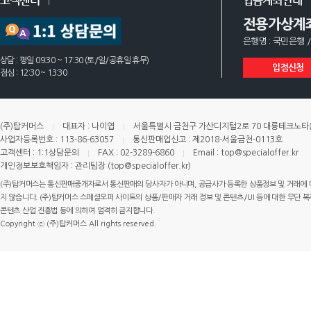
고객센터
입금계좌안내
전용가상계
은행명 : 국민은행 /
상담 : 평일 09:30 ~ 17:30 (토/일/공휴일 휴무)
입점신청
점심 : 12:30 ~ 13:30
(주)탑커머스
대표자 : 나이엽
서울특별시 금천구 가산디지털2로 70 대륭테크노타운 
사업자등록번호 : 113-86-63057
통신판매업신고 : 제2018-서울금천-0113호
고객센터 : 1:1상담문의
FAX : 02-3289-6860
Email : top@specialoffer.kr
개인정보보호책임자 : 관리팀장 (top@specialoffer.kr)
(주)탑커머스는 통신판매중개자로서 통신판매의 당사자가 아니며, 공급사가 등록한 상품정보 및 거래에 
지 않습니다. (주)탑커머스 스페셜오퍼 사이트의 상품/판매자 거래 정보 및 콘텐츠/UI 등에 대한 무단 복제
콘텐츠 산업 진흥법 등에 의하여 엄격히 금지합니다.
Copyright ⓒ (주)탑커머스 All rights reserved.