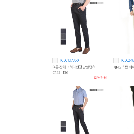
TC00137350
TC00246
여름 잔체크 허리밴딩 남성팬츠
KING 스판 베
C133n136
회원전용