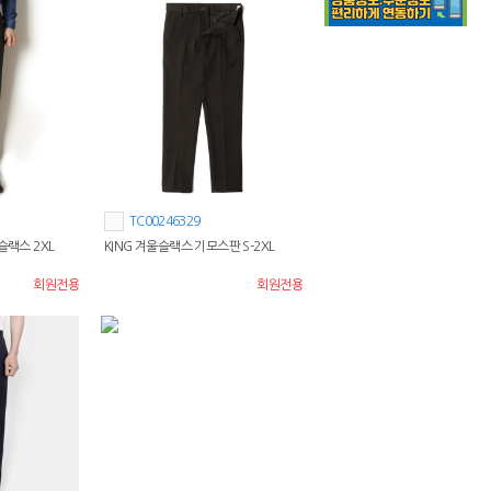
TC00246329
슬랙스 2XL
KING 겨울슬랙스 기모스판 S-2XL
회원전용
회원전용