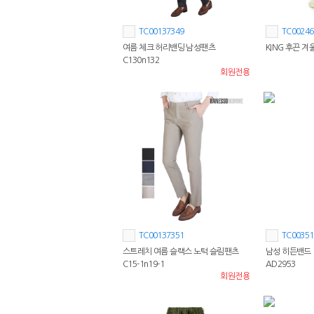
TC00137349
TC00246
여름 체크 허리밴딩 남성팬츠
KING 후끈 
C130n132
회원전용
TC00137351
TC00351
스트레치 여름 슬랙스 노턱 슬림팬츠
남성 히든밴드 
C15-1n19-1
AD2953
회원전용