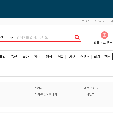
로그인
회원가입
뷰티
출산
유아
완구
생활
식품
가구
스포츠
레저
헬스
스키니
마/린넨바지
레저/아웃도어바지
배기팬츠