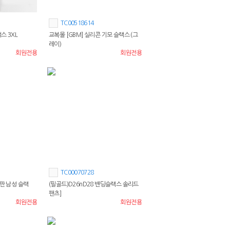
TC00518614
스 3XL
교복몰 [GBM] 실리콘 기모 슬랙스 (그
레이)
회원전용
회원전용
TC00070728
스판 남성 슬랙
(필골드)D26nD28 밴딩슬랙스 솔리드
팬츠]
회원전용
회원전용