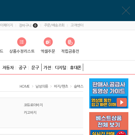
마이페이지
주문/배송조회
고객센터
장바구니
0
자동차
공구
문구
가전
디지털
휴대폰
HOME
남성의류
바지/팬츠
슬랙스
코듀로이바지
카고바지