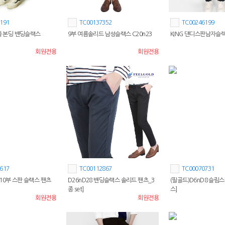
191
TC00137352
TC00246199
겨울 본딩 밴딩슬랙스
9부 여름솔리드 남성슬랙스 C20n23
KING 댄디스판남자슬랙
회원전용
회원전용
617
TC00112867
TC00070731
10부 스판 슬랙스 팬츠
D26nD28 밴딩슬랙스 솔리드 팬츠_3
(필골드)D6nD8 슬림
종 set]
스]
회원전용
회원전용