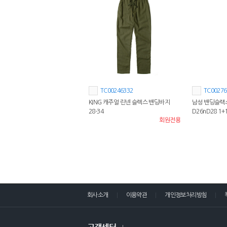
TC00246332
TC00276
KING 캐주얼 린넨 슬렉스 밴딩바지
남성 밴딩슬랙
28-34
D26nD28 1+
회원전용
회사소개
이용약관
개인정보처리방침