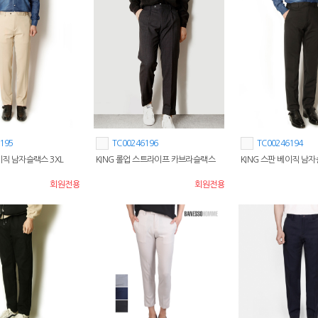
195
TC00246196
TC00246194
이직 남자슬랙스 3XL
KING 롤업 스트라이프 카브라슬랙스
KING 스판 베이직 남자
회원전용
회원전용