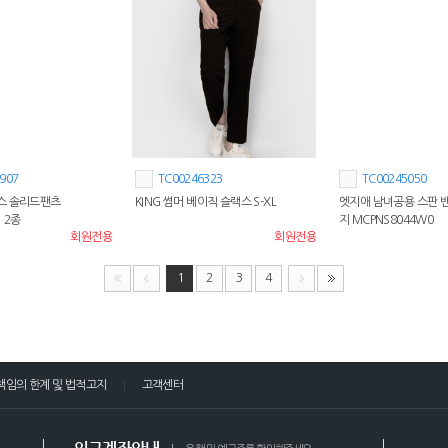
907
TC00246323
TC00245050
스 솔리드팬츠
KING 썸머 베이직 슬랙스 S-XL
엣지애 남녀공용 스판 
1 2종
지 MCPNS8044W0
회원전용
회원전용
1
2
3
4
책임의 한계 및 법적고지
고객센터