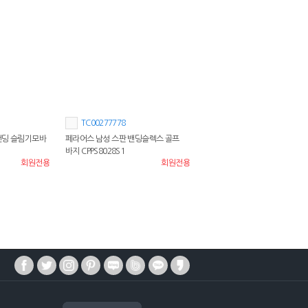
TC00277778
밴딩 슬림기모바
페라어스 남성 스판 밴딩슬렉스 골프
바지 CPPS8028S1
회원전용
회원전용