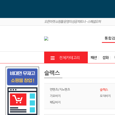
패션
잡화
전체카테고리
슬랙스
슬랙스
면팬츠/치노팬츠
기모바지
모직바지
패딩바지