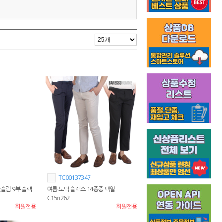
TC00137347
판슬림 9부 슬랙
여름 노턱 슬랙스 14종중 택일
C15n262
회원전용
회원전용