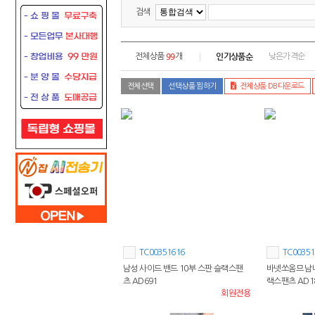
검색
99
인기상품순
전체상품
개
낮은가격순
전체선택
선택상품 찜하기
전체상품 DB다운로드
TC00351616
TC00351
남성 사이드 밴드 10부 스판 슬랙스팬
바넷쏘옴므 남녀
츠 AD691
랙스팬츠 AD1
회원전용