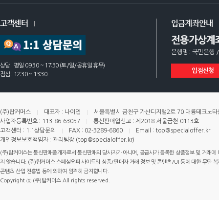
고객센터
입금계좌안내
전용가상계
은행명 : 국민은행 /
상담 : 평일 09:30 ~ 17:30 (토/일/공휴일 휴무)
입점신청
점심 : 12:30 ~ 13:30
(주)탑커머스
대표자 : 나이엽
서울특별시 금천구 가산디지털2로 70 대륭테크노타운 
사업자등록번호 : 113-86-63057
통신판매업신고 : 제2018-서울금천-0113호
고객센터 : 1:1상담문의
FAX : 02-3289-6860
Email : top@specialoffer.kr
개인정보보호책임자 : 관리팀장 (top@specialoffer.kr)
(주)탑커머스는 통신판매중개자로서 통신판매의 당사자가 아니며, 공급사가 등록한 상품정보 및 거래에 
지 않습니다. (주)탑커머스 스페셜오퍼 사이트의 상품/판매자 거래 정보 및 콘텐츠/UI 등에 대한 무단 복제
콘텐츠 산업 진흥법 등에 의하여 엄격히 금지합니다.
Copyright ⓒ (주)탑커머스 All rights reserved.