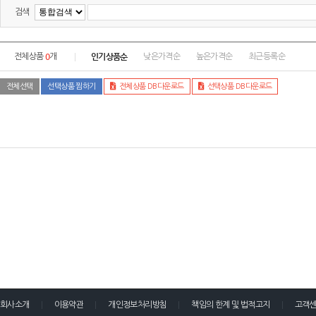
검색
0
인기상품순
전체상품
개
낮은가격순
높은가격순
최근등록순
전체선택
선택상품 찜하기
전체상품 DB다운로드
선택상품 DB다운로드
회사소개
이용약관
개인정보처리방침
책임의 한계 및 법적고지
고객