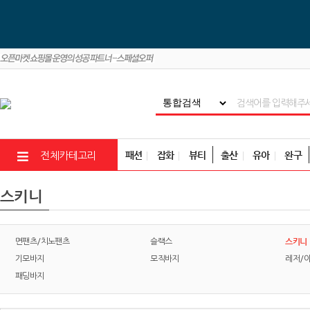
패션
잡화
뷰티
출산
유아
완구
전체카테고리
스키니
스키니
면팬츠/치노팬츠
슬랙스
기모바지
모직바지
레저/
패딩바지