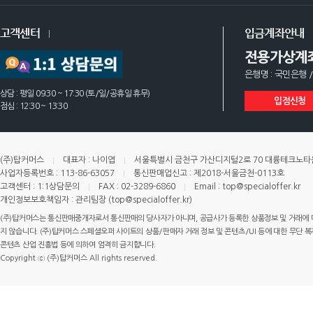
고객센터
입금계좌안내
전용가상계
은행명 : 국민은행 /
상담 : 평일 09:30 ~ 17:30 (토/일/공휴일 휴무)
입점신청
점심 : 12:30 ~ 13:30
(주)탑커머스
대표자 : 나이엽
서울특별시 금천구 가산디지털2로 70 대륭테크노타운 
사업자등록번호 : 113-86-63057
통신판매업신고 : 제2018-서울금천-0113호
고객센터 : 1:1상담문의
FAX : 02-3289-6860
Email : top@specialoffer.kr
개인정보보호책임자 : 관리팀장 (top@specialoffer.kr)
(주)탑커머스는 통신판매중개자로서 통신판매의 당사자가 아니며, 공급사가 등록한 상품정보 및 거래에 
지 않습니다. (주)탑커머스 스페셜오퍼 사이트의 상품/판매자 거래 정보 및 콘텐츠/UI 등에 대한 무단 복제
콘텐츠 산업 진흥법 등에 의하여 엄격히 금지합니다.
Copyright ⓒ (주)탑커머스 All rights reserved.