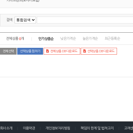
기타브랜드(모니터포함)
검색
0
인기상품순
전체상품
개
낮은가격순
높은가격순
최근등록순
전체선택
선택상품 찜하기
전체상품 DB다운로드
선택상품 DB다운로드
회사소개
이용약관
개인정보처리방침
책임의 한계 및 법적고지
고객