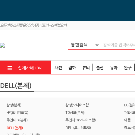
패션
잡화
뷰티
출산
유아
완구
전체카테고리
DELL(본체)
삼성(본체)
삼성(모니터포함)
LG(본체
HP(모니터포함)
TG삼보(본체)
TG삼보
주연테크(본체)
주연테크(모니터포함)
애플
DELL(본체)
DELL(모니터포함)
레노버(