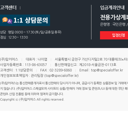
고객센터
입금계좌안내
전용가상계
은행명 : 국민은행 /
상담 : 평일 09:30 ~ 17:30 (토/일/공휴일 휴무)
입점신청
점심 : 12:30 ~ 13:30
(주)탑커머스
대표자 : 나이엽
서울특별시 금천구 가산디지털2로 70 대륭테크노타운 
사업자등록번호 : 113-86-63057
통신판매업신고 : 제2018-서울금천-0113호
고객센터 : 1:1상담문의
FAX : 02-3289-6860
Email : top@specialoffer.kr
개인정보보호책임자 : 관리팀장 (top@specialoffer.kr)
(주)탑커머스는 통신판매중개자로서 통신판매의 당사자가 아니며, 공급사가 등록한 상품정보 및 거래에 
지 않습니다. (주)탑커머스 스페셜오퍼 사이트의 상품/판매자 거래 정보 및 콘텐츠/UI 등에 대한 무단 복제
콘텐츠 산업 진흥법 등에 의하여 엄격히 금지합니다.
Copyright ⓒ (주)탑커머스 All rights reserved.