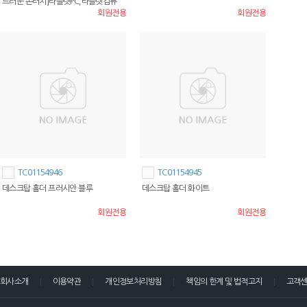
드러운 손터치]타블렛PC,타블렛컴퓨
회원전용
회원전용
터,데스크탑,PC,일체형PC
TC01154946
TC01154945
데스크탑 홀더 프러시안 블루
데스크탑 홀더 화이트
회원전용
회원전용
회사소개
이용약관
개인정보처리방침
책임의 한계 및 법적고지
고객