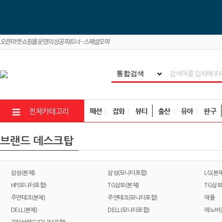
패션
잡화
뷰티
출산
유아
완구
전체카테고리
브랜드 데스크탑
삼성(본체)
삼성(모니터포함)
LG(본체
HP(모니터포함)
TG삼보(본체)
TG삼보
주연테크(본체)
주연테크(모니터포함)
애플
DELL(본체)
DELL(모니터포함)
레노버(