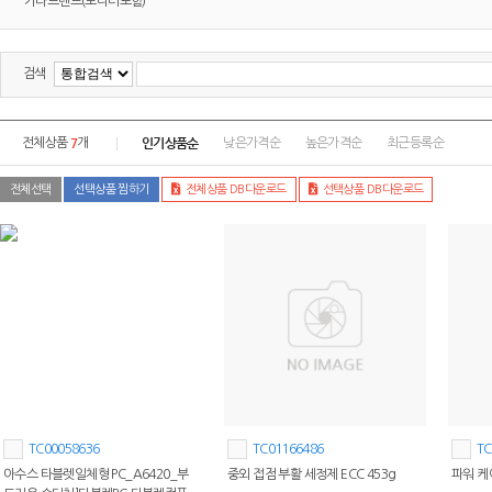
기타브랜드(모니터포함)
검색
7
인기상품순
전체상품
개
낮은가격순
높은가격순
최근등록순
전체선택
선택상품 찜하기
전체상품 DB다운로드
선택상품 DB다운로드
TC00058636
TC01166486
TC
아수스 타블렛일체형 PC_A6420_부
중외 접점 부활 세정제 ECC 453g
파워 케이