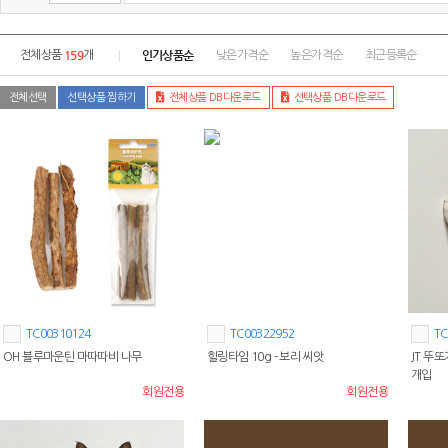
159
인기상품순
전체상품
개
낮은가격순
높은가격순
최근등록순
전체선택
선택상품 찜하기
전체상품 DB다운로드
선택상품 DB다운로드
TC00310124
TC00322952
TC
OH 블루마운틴 마따따비 나무
힐링타임 10g - 보리 씨앗
JT 뚜
개입
회원전용
회원전용