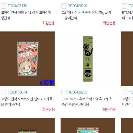
TC00425170
TC00426202
TC
고양이 간식 원양 참치 x5개 고양이영
고양이 간식 담백한 연어맛 85g x4개
BTM-M
양간식
고양이간식
마 10개
회원전용
회원전용
TC00410674
TC00438773
TC
고양이 간식 노르웨이산 연어 x10개묶
BTM-M152 츄르 스틱 묘약츄10g 초
고양이 
음 반려묘간식
록입 홍합(관절)10개
이간식
회원전용
회원전용