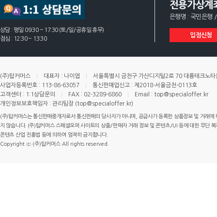
전용가상계
은행명 : 국민은행 /
상담 : 평일 09:30 ~ 17:30 (토/일/공휴일 휴무)
입점신청
점심 : 12:30 ~ 13:30
(주)탑커머스
대표자 : 나이엽
서울특별시 금천구 가산디지털2로 70 대륭테크노타운 
사업자등록번호 : 113-86-63057
통신판매업신고 : 제2018-서울금천-0113호
고객센터 : 1:1상담문의
FAX : 02-3289-6860
Email : top@specialoffer.kr
개인정보보호책임자 : 관리팀장 (top@specialoffer.kr)
(주)탑커머스는 통신판매중개자로서 통신판매의 당사자가 아니며, 공급사가 등록한 상품정보 및 거래에 
지 않습니다. (주)탑커머스 스페셜오퍼 사이트의 상품/판매자 거래 정보 및 콘텐츠/UI 등에 대한 무단 복제
콘텐츠 산업 진흥법 등에 의하여 엄격히 금지합니다.
Copyright ⓒ (주)탑커머스 All rights reserved.