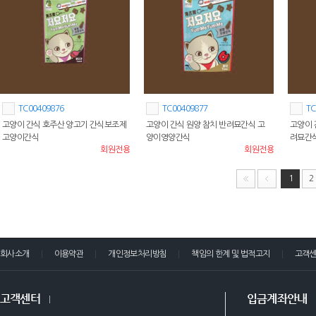
TC00409876
TC00409877
TC
고양이 간식 호주산 양고기 간식보조제
고양이 간식 원양 참치 반려묘간식 고
고양이 
고양이간식
양이영양간식
려묘간
회원전용
회원전용
1
2
회사소개
이용약관
개인정보처리방침
책임의 한계 및 법적고지
고객
고객센터
입금계좌안내