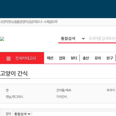
패션
잡화
뷰티
출산
유아
완구
전체카테고리
고양이 간식
캔
건어물/육포
파우치
캣닢/캣그라스
기타간식
검색