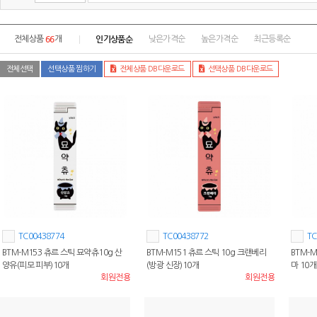
66
인기상품순
전체상품
개
낮은가격순
높은가격순
최근등록순
전체선택
선택상품 찜하기
전체상품 DB다운로드
선택상품 DB다운로드
TC00438774
TC00438772
TC
BTM-M153 츄르 스틱 묘약츄10g 산
BTM-M151 츄르 스틱 10g 크랜베리
BTM-M
양유(피모 피부)10개
(방광 신장)10개
마 10개
회원전용
회원전용