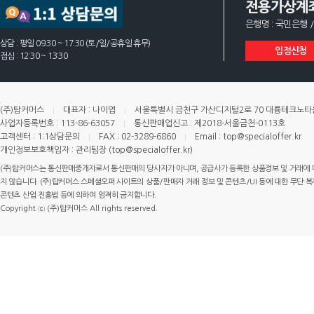
전용가상계
은행명 : 국민은행 /
상담 : 평일 09:30 ~ 17:30 (토/일/공휴일 휴무)
입점신청
점심 : 12:30 ~ 13:30
(주)탑커머스
대표자 : 나이엽
서울특별시 금천구 가산디지털2로 70 대륭테크노타운 
사업자등록번호 : 113-86-63057
통신판매업신고 : 제2018-서울금천-0113호
고객센터 : 1:1상담문의
FAX : 02-3289-6860
Email : top@specialoffer.kr
개인정보보호책임자 : 관리팀장 (top@specialoffer.kr)
(주)탑커머스는 통신판매중개자로서 통신판매의 당사자가 아니며, 공급사가 등록한 상품정보 및 거래에 
지 않습니다. (주)탑커머스 스페셜오퍼 사이트의 상품/판매자 거래 정보 및 콘텐츠/UI 등에 대한 무단 복제
콘텐츠 산업 진흥법 등에 의하여 엄격히 금지합니다.
Copyright ⓒ (주)탑커머스 All rights reserved.