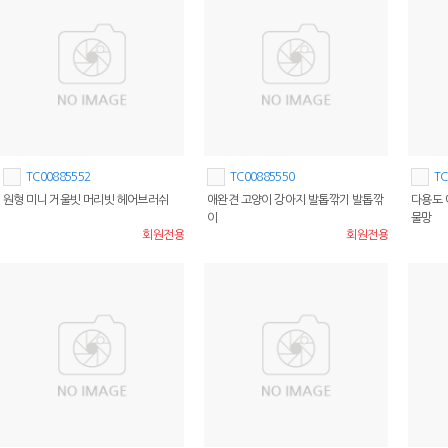
TC00885552
TC00885550
TC
원형 미니 거울빗 머리빗 헤어브러쉬
애완견 고양이 강아지 발톱깎기 발톱깎
다용도 
이
물망
회원전용
회원전용