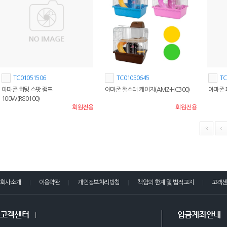
TC01051506
TC01050645
TC
아마존 히팅 스팟 램프
아마존 햄스터 케이지(AMZ-HC300)
아마존 
100W(R80100)
회원전용
회원전용
회사소개
이용약관
개인정보처리방침
책임의 한계 및 법적고지
고객
고객센터
입금계좌안내