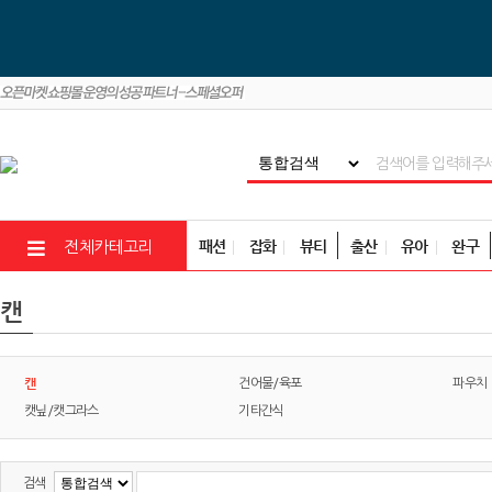
패션
잡화
뷰티
출산
유아
완구
전체카테고리
캔
캔
건어물/육포
파우치
캣닢/캣그라스
기타간식
검색