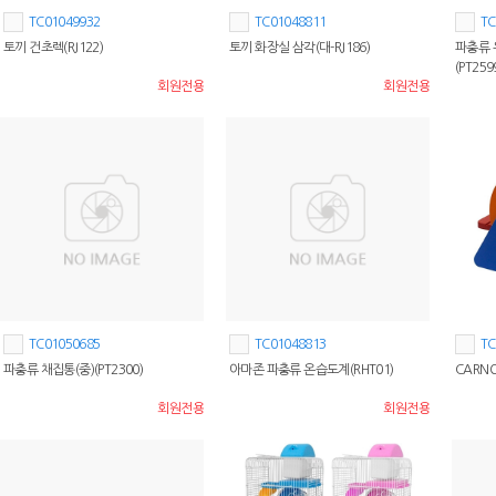
TC01049932
TC01048811
TC
토끼 건초렉(RJ122)
토끼 화장실 삼각(대-RJ186)
파충류 유
(PT259
회원전용
회원전용
TC01050685
TC01048813
TC
파충류 채집통(중)(PT2300)
아마존 파충류 온습도계(RHT01)
CARNO
회원전용
회원전용