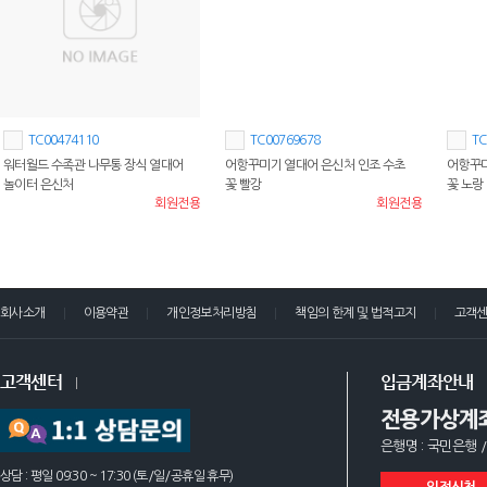
TC00474110
TC00769678
TC
워터월드 수족관 나무통 장식 열대어
어항꾸미기 열대어 은신처 인조 수초
어항꾸미
놀이터 은신처
꽃 빨강
꽃 노랑
회원전용
회원전용
회사소개
이용약관
개인정보처리방침
책임의 한계 및 법적고지
고객
고객센터
입금계좌안내
전용가상계
은행명 : 국민은행 /
상담 : 평일 09:30 ~ 17:30 (토/일/공휴일 휴무)