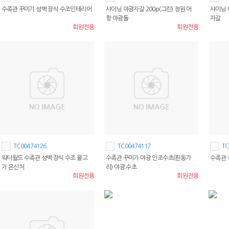
수족관 꾸미기 성벽 장식 수조인테리어
샤이닝 야광자갈 200p(그린) 정원 어
샤이닝 
항 야광돌
자갈
회원전용
회원전용
TC00474126
TC00474117
TC
워터월드 수족관 성벽 장식 수조 물고
수족관 꾸미기 야광 인조수초(흰동가
수족관 
기 은신처
리) 야광 수초
회원전용
회원전용