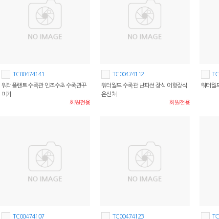
TC00474141
TC00474112
TC
워터플랜트 수족관 인조수초 수족관꾸
워터월드 수족관 난파선 장식 어항장식
워터월드
미기
은신처
회원전용
회원전용
TC00474107
TC00474123
TC