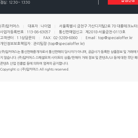
입점신청
점심 : 12:30 ~ 13:30
(주)탑커머스
대표자 : 나이엽
서울특별시 금천구 가산디지털2로 70 대륭테크노타운 
사업자등록번호 : 113-86-63057
통신판매업신고 : 제2018-서울금천-0113호
고객센터 : 1:1상담문의
FAX : 02-3289-6860
Email : top@specialoffer.kr
개인정보보호책임자 : 관리팀장 (top@specialoffer.kr)
(주)탑커머스는 통신판매중개자로서 통신판매의 당사자가 아니며, 공급사가 등록한 상품정보 및 거래에 
지 않습니다. (주)탑커머스 스페셜오퍼 사이트의 상품/판매자 거래 정보 및 콘텐츠/UI 등에 대한 무단 복제
콘텐츠 산업 진흥법 등에 의하여 엄격히 금지합니다.
Copyright ⓒ (주)탑커머스 All rights reserved.