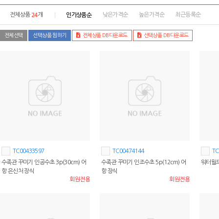
24
인기상품순
전체상품
개
낮은가격순
높은가격순
최근등록순
전체선택
선택상품 찜하기
전체상품 DB다운로드
선택상품 DB다운로드
TC00433597
TC00474144
TC
수족관 꾸미기 인공수초 3p(30cm) 어
수족관 꾸미기 인조수초 5p(12cm) 어
워터월드
항 은신처 장식
항 장식
회원전용
회원전용