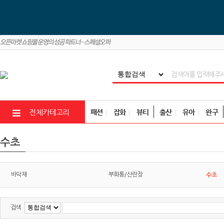
패션
잡화
뷰티
출산
유아
완구
전체카테고리
수초
수초
바닥재
부화통/산란장
검색