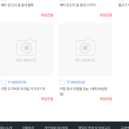
베타 은신처 꽃 침대 블루
베타 은신처 꽃 침대 스카이
물고기 
회원전용
회원전용
TC00903599
TC00903600
어항 도구보관 아크릴 거치대 1개
어항 장식 야광돌 50p 1세트(색상랜
덤)
회원전용
회원전용
회사소개
이용약관
개인정보처리방침
책임의 한계 및 법적고지
고객