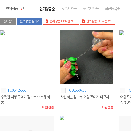
17
인기상품순
전체상품
개
낮은가격순
높은가격순
최근등록순
전체선택
선택상품 찜하기
전체상품 DB다운로드
선택상품 DB다운로드
TC00405555
TC00550736
TC
수족관 어항 꾸미기 잠수부 수조 장식
사진찍는 잠수부 어항 꾸미기 피규어
어항꾸미
품
장식 3
회원전용
회원전용