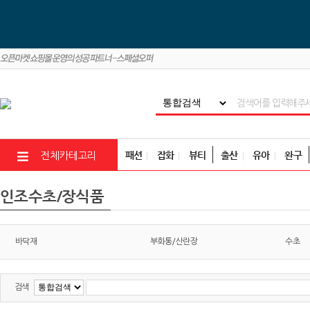
패션
잡화
뷰티
출산
유아
완구
전체카테고리
인조수초/장식품
바닥재
부화통/산란장
수초
검색