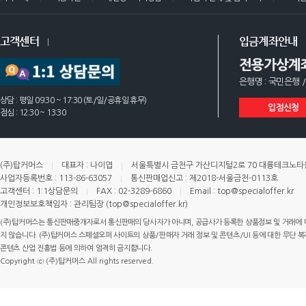
고객센터
입금계좌안내
전용가상계
은행명 : 국민은행 /
상담 : 평일 09:30 ~ 17:30 (토/일/공휴일 휴무)
입점신청
점심 : 12:30 ~ 13:30
(주)탑커머스
대표자 : 나이엽
서울특별시 금천구 가산디지털2로 70 대륭테크노타운 
사업자등록번호 : 113-86-63057
통신판매업신고 : 제2018-서울금천-0113호
고객센터 : 1:1상담문의
FAX : 02-3289-6860
Email : top@specialoffer.kr
개인정보보호책임자 : 관리팀장 (top@specialoffer.kr)
(주)탑커머스는 통신판매중개자로서 통신판매의 당사자가 아니며, 공급사가 등록한 상품정보 및 거래에 
지 않습니다. (주)탑커머스 스페셜오퍼 사이트의 상품/판매자 거래 정보 및 콘텐츠/UI 등에 대한 무단 복제
콘텐츠 산업 진흥법 등에 의하여 엄격히 금지합니다.
Copyright ⓒ (주)탑커머스 All rights reserved.